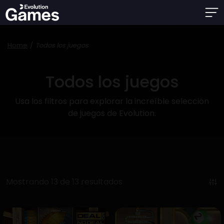
Home
Todos los juegos
Todos los juegos
Usa los filtros para explorar la increíble selección
de juegos de Evolution.
Mostrando 13 de 13 resultados
Filters