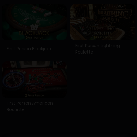
First Person Lightning
First Person Blackjack
Roulette
First Person American
Roulette