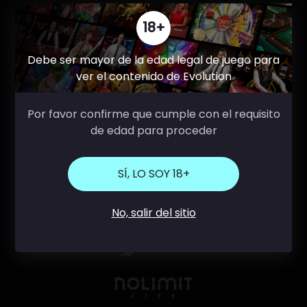
18+
Evolution se enorgullece en presentar
Debe ser mayor de la edad legal de juego para
ver el contenido de Evolution
Por favor confirme que cumple con el requisito
de edad para proceder
SÍ, LO SOY 18+
No, salir del sitio