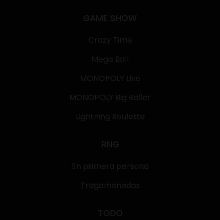
GAME SHOW
Crazy Time
Mega Ball
MONOPOLY Live
MONOPOLY Big Baller
Lightning Roulette
RNG
En primera persona
Tragamonedas
TODO