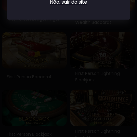
Não, sair do site
First Person Golden
First Person Dragon Tiger
Wealth Baccarat
First Person Lightning
First Person Baccarat
Blackjack
First Person Lightning
First Person Blackjack