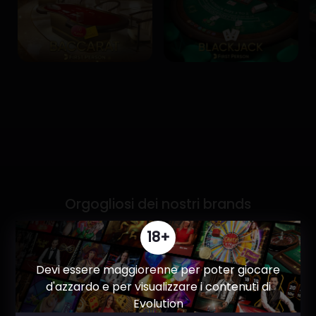
Orgogliosi dei nostri brands
18+
Devi essere maggiorenne per poter giocare
d'azzardo e per visualizzare i contenuti di
Evolution