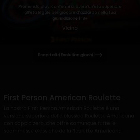
Premendo play, confermi di avere un'età superiore
all'età legale per giocare d'azzardo nella tua
giurisdizione | 18+
Vicino
Scopri altri Evolution giochi
First Person American Roulette
La nostra First Person American Roulette è una
versione superiore della classica Roulette Americana
con doppio zero, che offre comunque tutte le
scommesse classiche della Roulette Americana.