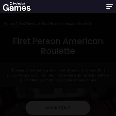
Home
First Person
First Person American Roulette
First Person American
Roulette
Si prega di notare che le funzioni di acquisto bonus (buy
bonus) e jackpot potrebbero non essere disponibili in tutte le
giurisdizioni quando si gioca nei casino online.
AVVIA DEMO