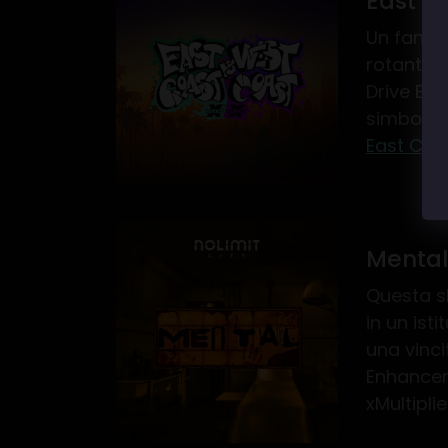
East C
Un fantas
rotanti e
Drive By 
simboli, 
East Coa
Mental
Questa sl
in un ist
una vinci
Enhancer,
xMultipli