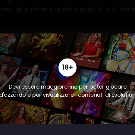
o delle slot sulle nostre pagine. Poi, se lo deside
entin xWays™
18+
one di massima sicurezza non è il posto per person
idui come Crazy Joe Labrador, Beefy Dick o Biker J
Devi essere maggiorenne per poter giocare
 Attento quindi alla Caccia all'Uomo Psicotica, dove
d'azzardo e per visualizzare i contenuti di Evolutio
ata!
Scopri e gioca a San Quentin xWays >