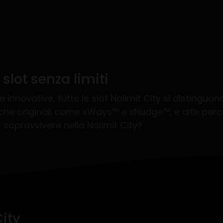
e slot senza limiti
e innovative, tutte le slot Nolimit City si distinguo
e originali come xWays™ e xNudge™, e alte percentu
 sopravvivere nella Nolimit City?
City