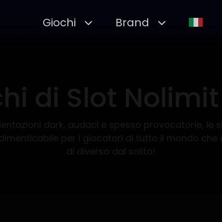
Giochi
Brand
hi di Slot Nolimit
tazioni dark, audaci e spesso provocatorie, le sl
dimenticabile per i giocatori di tutto il mondo c
di diverso dal solito!