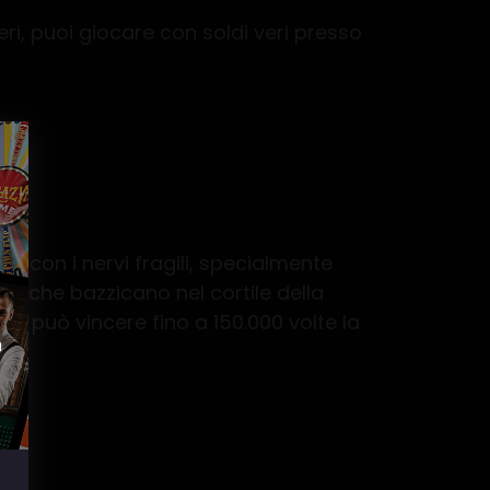
ri, puoi giocare con soldi veri presso
e con i nervi fragili, specialmente
oe che bazzicano nel cortile della
 si può vincere fino a 150.000 volte la
n