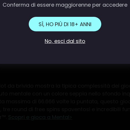
oast Vs West Cost
Conferma di essere maggiorenne per accedere
tico omaggio all'era dell'hip-hop degli anni '90. Le
 i rapper gangster sono tutti qui, e puoi inoltre vinc
SÌ, HO PIÙ DI 18+ ANNI
Respins, le celle Enhancer, i simboli misteriosi xWay
i rulli collegati o gli xWays™ infettivi fanno tutti pa
No, esci dal sito
st Vs West Coast >
ot da brivido mostra la tipica complessità dei gioc
ituto mentale con un colore seppia nello sfondo in
ta massima di 66.666 volte la puntata, questo gio
 tre round di free spins spaventosi e incredibili f
er™.
Scopri e gioca a Mental>