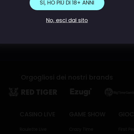
SÌ, HO PIÙ DI 18+ ANNI
No, esci dal sito
Orgogliosi dei nostri brands
CASINO LIVE
GAME SHOW
GIOC
Roulette Live
Crazy Time
First P