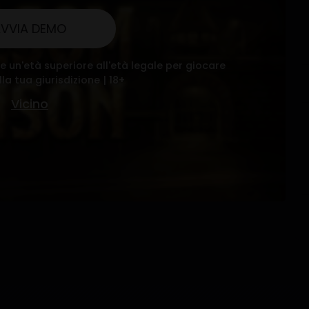
AVVIA DEMO
 un'età superiore all'età legale per giocare
la tua giurisdizione | 18+
Vicino