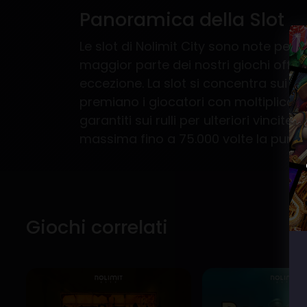
Panoramica della Slot
Le slot di Nolimit City sono note per o
maggior parte dei nostri giochi offre
eccezione. La slot si concentra sui si
premiano i giocatori con moltiplicato
garantiti sui rulli per ulteriori vincit
massima fino a 75.000 volte la punta
Giochi correlati