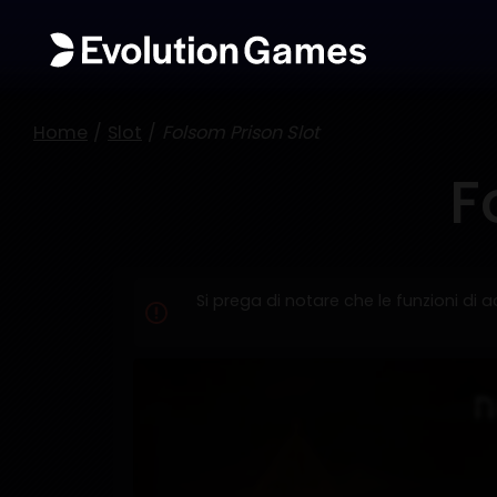
Home
Slot
Folsom Prison Slot
F
Si prega di notare che le funzioni di 