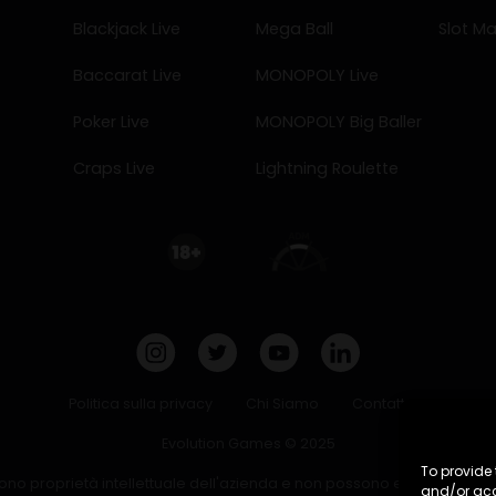
Blackjack Live
Mega Ball
Slot M
Baccarat Live
MONOPOLY Live
Poker Live
MONOPOLY Big Baller
Craps Live
Lightning Roulette
Politica sulla privacy
Chi Siamo
Contattaci
Evolution Games © 2025
To provide 
sono proprietà intellettuale dell'azienda e non possono essere copiati, ri
and/or acc