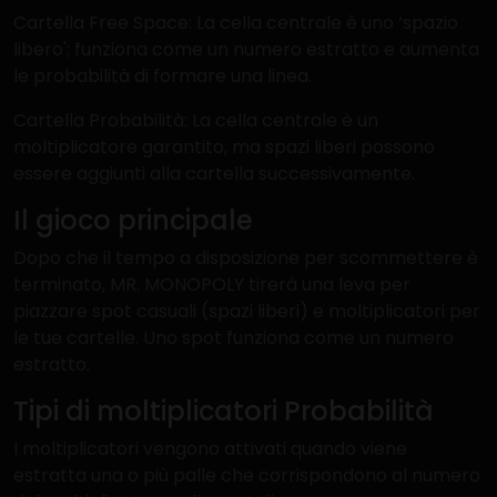
Cartella Free Space: La cella centrale è uno ‘spazio
libero'; funziona come un numero estratto e aumenta
le probabilità di formare una linea.
Cartella Probabilità: La cella centrale è un
moltiplicatore garantito, ma spazi liberi possono
essere aggiunti alla cartella successivamente.
Il gioco principale
Dopo che il tempo a disposizione per scommettere è
terminato, MR. MONOPOLY tirerà una leva per
piazzare spot casuali (spazi liberi) e moltiplicatori per
le tue cartelle. Uno spot funziona come un numero
estratto.
Tipi di moltiplicatori Probabilità
I moltiplicatori vengono attivati quando viene
estratta una o più palle che corrispondono al numero