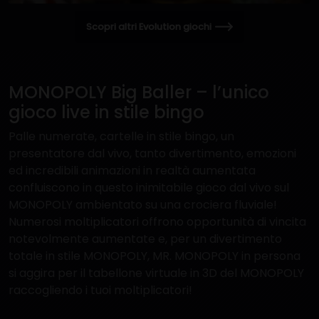
Scopri altri Evolution giochi
MONOPOLY Big Baller – l’unico
gioco live in stile bingo
Palle numerate, cartelle in stile bingo, un
presentatore dal vivo, tanto divertimento, emozioni
ed incredibili animazioni in realtà aumentata
confluiscono in questo inimitabile gioco dal vivo sul
MONOPOLY ambientato su una crociera fluviale!
Numerosi moltiplicatori offrono opportunità di vincita
notevolmente aumentate e, per un divertimento
totale in stile MONOPOLY, MR. MONOPOLY in persona
si aggira per il tabellone virtuale in 3D del MONOPOLY
raccogliendo i tuoi moltiplicatori!