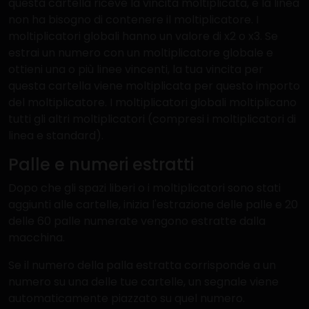
questa cartella riceve la vincita moltiplicata, e la linea
non ha bisogno di contenere il moltiplicatore. I
moltiplicatori globali hanno un valore di x2 o x3. Se
estrai un numero con un moltiplicatore globale e
ottieni una o più linee vincenti, la tua vincita per
questa cartella viene moltiplicata per questo importo
del moltiplicatore. I moltiplicatori globali moltiplicano
tutti gli altri moltiplicatori (compresi i moltiplicatori di
linea e standard).
Palle e numeri estratti
Dopo che gli spazi liberi o i moltiplicatori sono stati
aggiunti alle cartelle, inizia l'estrazione delle palle e 20
delle 60 palle numerate vengono estratte dalla
macchina.
Se il numero della palla estratta corrisponde a un
numero su una delle tue cartelle, un segnale viene
automaticamente piazzato su quel numero.