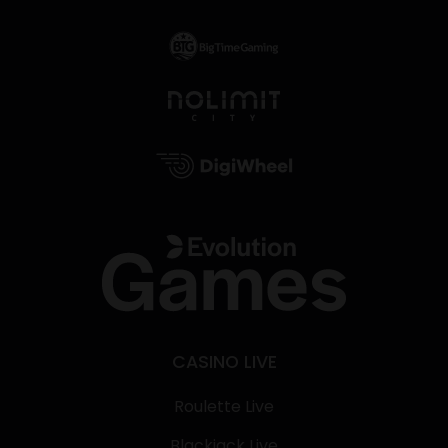
CASINO LIVE
Roulette Live
Blackjack Live