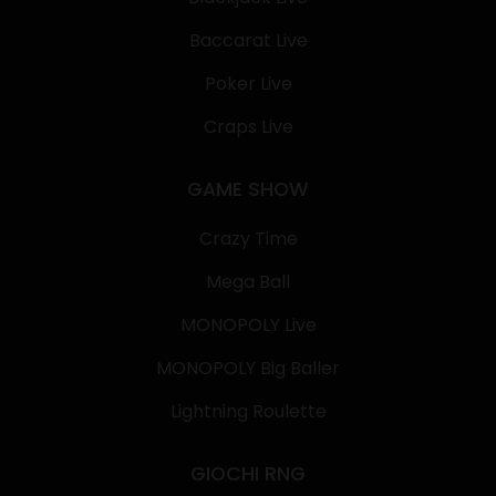
Baccarat Live
Poker Live
Craps Live
GAME SHOW
Crazy Time
Mega Ball
MONOPOLY Live
MONOPOLY Big Baller
Lightning Roulette
GIOCHI RNG