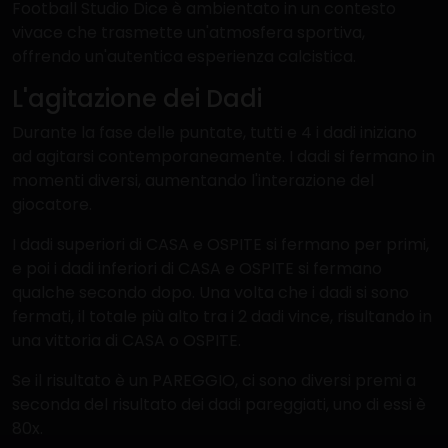
Football Studio Dice è ambientato in un contesto
vivace che trasmette un'atmosfera sportiva,
offrendo un'autentica esperienza calcistica.
L'agitazione dei Dadi
Durante la fase delle puntate, tutti e 4 i dadi iniziano
ad agitarsi contemporaneamente. I dadi si fermano in
momenti diversi, aumentando l'interazione del
giocatore.
I dadi superiori di CASA e OSPITE si fermano per primi,
e poi i dadi inferiori di CASA e OSPITE si fermano
qualche secondo dopo. Una volta che i dadi si sono
fermati, il totale più alto tra i 2 dadi vince, risultando in
una vittoria di CASA o OSPITE.
Se il risultato è un PAREGGIO, ci sono diversi premi a
seconda del risultato dei dadi pareggiati, uno di essi è
80x.