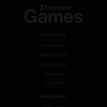
CASINO LIVE
Roulette Live
Blackjack Live
Baccarat Live
Poker Live
Craps Live
GAME SHOW