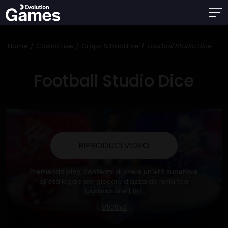
Home
Casino Live
Craps & Dadi Live
Football Studio Dice
Football Studio Dice
RIPRODUCI VIDEO
Premendo play, confermi di avere un'età superiore
all'età legale per giocare d'azzardo nella tua
giurisdizione | 18+
Vicino