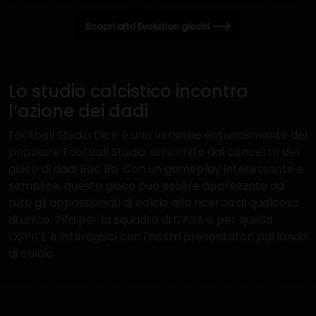
Scopri altri Evolution giochi
Lo studio calcistico incontra
l’azione dei dadi
Football Studio Dice è una versione entusiasmante del
popolare Football Studio, arricchito dal concetto del
gioco di dadi Bac Bo. Con un gameplay interessante e
semplice, questo gioco può essere apprezzato da
tutti gli appassionati di calcio alla ricerca di qualcosa
di unico. Tifa per la squadra di CASA o per quella
OSPITE e interagisci con i nostri presentatori parlando
di calcio.