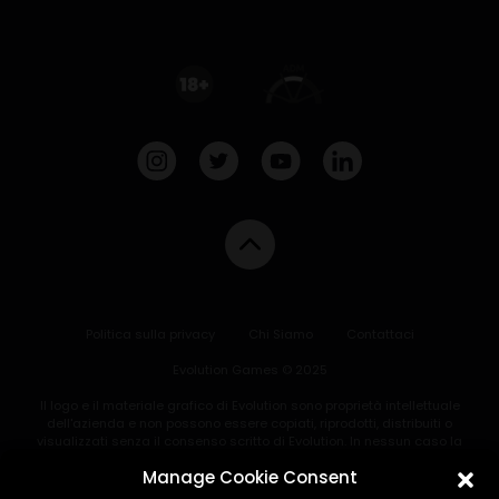
Politica sulla privacy
Chi Siamo
Contattaci
Evolution Games © 2025
Il logo e il materiale grafico di Evolution sono proprietà intellettuale
dell'azienda e non possono essere copiati, riprodotti, distribuiti o
visualizzati senza il consenso scritto di Evolution. In nessun caso la
proprietà intellettuale di Evolution può essere visualizzata in connessione
Manage Cookie Consent
con contenuti inappropriati o dannosi, inclusi senza limitazione i siti web
che contengono contenuti pornografici o supportano la condivisione