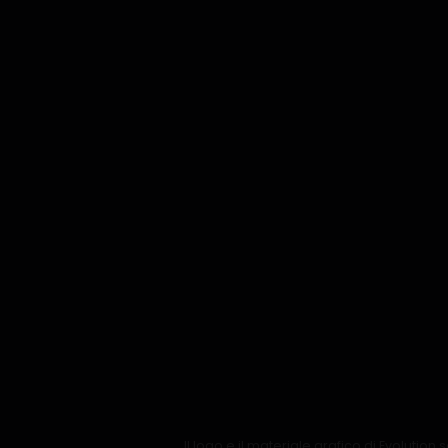
Il logo e il materiale grafico di Evolution 