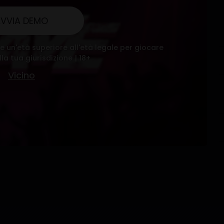
AVVIA DEMO
 un'età superiore all'età legale per giocare
la tua giurisdizione | 18+
Vicino