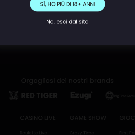
SÌ, HO PIÙ DI 18+ ANNI
No, esci dal sito
Orgogliosi dei nostri brands
CASINO LIVE
GAME SHOW
GIOC
Roulette Live
Crazy Time
First P