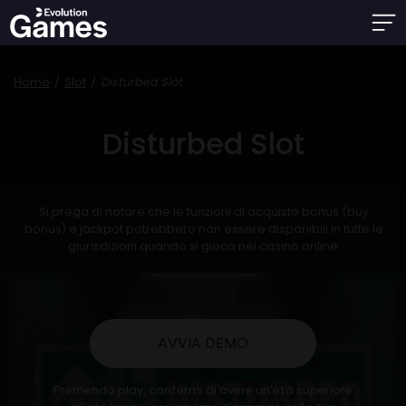
Home
Slot
Disturbed Slot
Disturbed Slot
Si prega di notare che le funzioni di acquisto bonus (buy
bonus) e jackpot potrebbero non essere disponibili in tutte le
giurisdizioni quando si gioca nei casino online.
AVVIA DEMO
Premendo play, confermi di avere un'età superiore