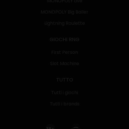
MONOPOLY Live
MONOPOLY Big Baller
Lightning Roulette
GIOCHI RNG
First Person
Slot Machine
TUTTO
Tutti i giochi
Tutti i brands