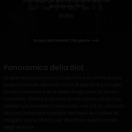
all'età legale per giocare d'azzardo nella tua
giurisdizione | 18+
Vicino
Scopri altri Nolimit City giochi
Panoramica della Slot
La speranza può portarti solo fino a un certo punto.
Scopri il mondo desolato fatto di agenti di pattuglia
pronti a sparare e di re della droga pieni di denaro
contante. Libertà e ricchezze che vanno oltre i tuoi
desideri più sfrenati ti aspettano, ma c’è un ostacolo.
Non sottovalutare il potere del muro di confine: la
maggior parte finisce per diventare pasto serale
degli avvoltoi.