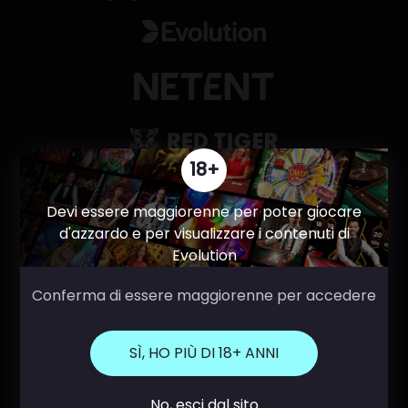
18+
Devi essere maggiorenne per poter giocare
d'azzardo e per visualizzare i contenuti di
Evolution
Conferma di essere maggiorenne per accedere
SÌ, HO PIÙ DI 18+ ANNI
No, esci dal sito