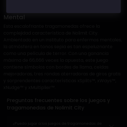
Mental
Esta escalofriante tragamonedas ofrece la
complejidad característica de Nolimit City.
Ambientado en un instituto para enfermos mentales,
la atmósfera en tonos sepia es tan espeluznante
como una película de terror. Con una ganancia
máxima de 66,666 veces la apuesta, este juego
contiene símbolos con bordes de llama, celdas
mejoradoras, tres rondas aterradoras de giros gratis
y sorprendentes características xSplits™, xWays™,
xNudge™ y xMultiplier™.
Preguntas frecuentes sobre los juegos y
tragamonedas de Nolimit City
¿Puedo jugar a los juegos de tragamonedas de