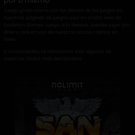
por ti mismo
Juega gratis ahora con las demos de los juegos en
nuestras páginas de juegos aquí en el sitio web de
Evolution Games. Luego, si lo deseas, puedes jugar por
dinero real en uno de nuestros socios casinos en
línea.
A continuación, te resumimos solo algunos de
nuestros títulos más destacados.