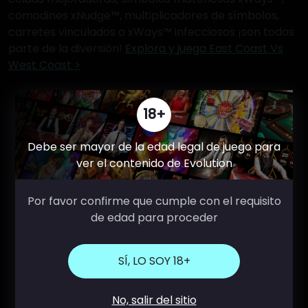
comodines xNudge™, multiplicadores de símbolos,
carretes vinculados o xWays™ infecciosos ¡son todos
parte de la diversión!
Explora y juega East Coast Vs
West Coast >
18+
Debe ser mayor de la edad legal de juego para
ver el contenido de Evolution
Por favor confirme que cumple con el requisito
de edad para proceder
SÍ, LO SOY 18+
No, salir del sitio