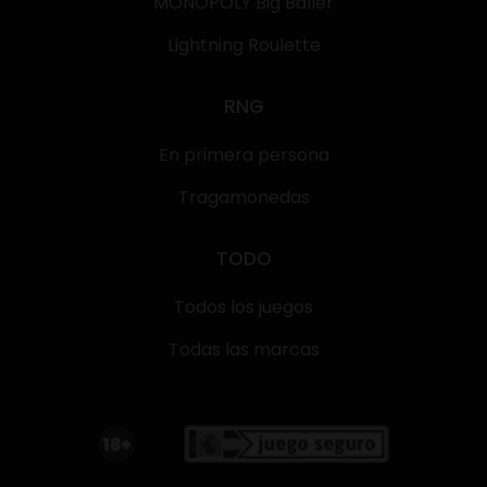
MONOPOLY Big Baller
Lightning Roulette
RNG
En primera persona
Tragamonedas
TODO
Todos los juegos
Todas las marcas