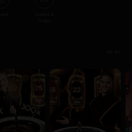
cará
Dados &
Craps
SEE ALL