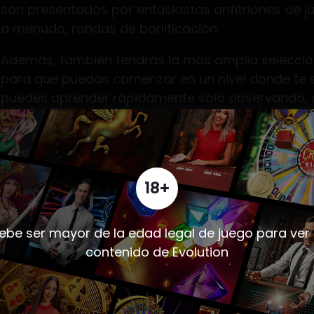
son presentados por entusiastas anfitriones de j
a menudo, rondas de bonificación.
Además, también tendrás la más amplia selecció
para que puedas comenzar en un nivel donde te si
puedes aprender rápidamente solo observando, a 
incluidos y siguiendo las estadísticas del juego. Y
experimentado, hay mesas para VIP y grandes a
18+
¿Qué es el casino en vivo?
ebe ser mayor de la edad legal de juego para ver 
Gracias a las maravillas de internet, el casino en 
contenido de Evolution
tu teléfono o computadora en cualquier momento
Aunque el juego se desarrolla línea, los casinos e
apuestas son recibidas por un crupier en vivo. Si