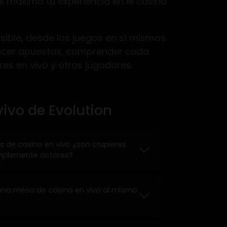
al máximo tu experiencia en el casino
osible, desde los juegos en sí mismos
 hacer apuestas, comprender cada
res en vivo y otros jugadores.
ivo de Evolution
os de casino en vivo ¿son crupieres
implemente actores?
una mesa de casino en vivo al mismo