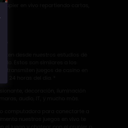
 crupier en vivo repartiendo cartas,
e
vo?
nsmiten desde nuestros estudios de
ndo. Estos son similares a los
que transmiten juegos de casino en
as 24 horas del día. *
sionante, decoración, iluminación
maras, audio, IT, y mucho más.
o o computadora para conectarte a
limenta nuestros juegos en vivo te
 el juego y chatear con el crupier o