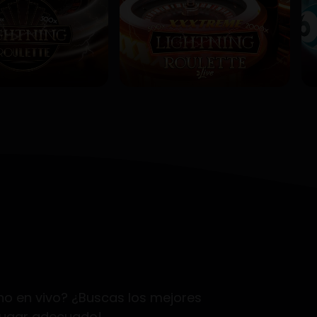
ino en vivo? ¿Buscas los mejores
 lugar adecuado!