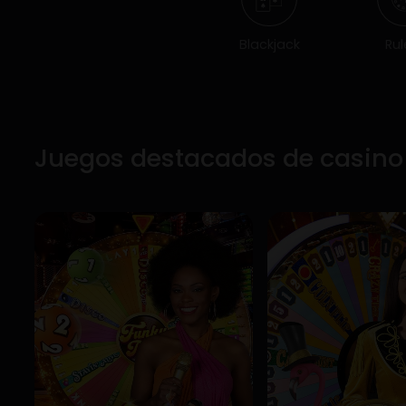
Blackjack
Rul
Juegos destacados de casino 