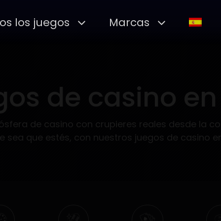
os los juegos
Marcas
os de casino en
ósfera de casino con crupieres reales desde la c
 sea que estés, con nuestros juegos de casino en