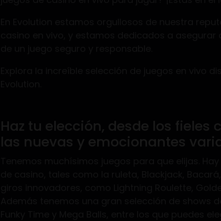
En Evolution estamos orgullosos de nuestra repu
casino en vivo, y estamos dedicados a asegurar 
de un juego seguro y responsable.
Explora la increíble selección de juegos en vivo di
Evolution.
Haz tu elección, desde los fieles
las nuevas y emocionantes vari
Tenemos muchísimos juegos para que elijas. Hay 
de casino, tales como la ruleta, Blackjack, Bacar
giros innovadores, como Lightning Roulette, Golde
Además tenemos una gran selección de shows de
Funky Time y Mega Balls, entre los que puedes el