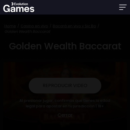
Home
Casino en vivo
Bacará en vivo y Sic Bo
Golden Wealth Baccarat
Golden Wealth Baccarat
REPRODUCIR VIDEO
Al presionar jugar, confirmas que tienes la edad
legal para apostar en tu jurisdicción | 18+
Cerrar