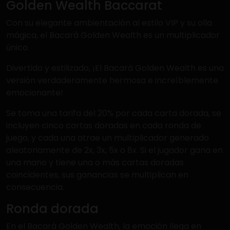
Golden Wealth Baccarat
Con su elegante ambientación al estilo VIP y su olla
mágica, el Bacará Golden Wealth es un multiplicador
único.
Divertido y estilizado, ¡El Bacará Golden Wealth es una
versión verdaderamente hermosa e increíblemente
emocionante!
Se toma una tarifa del 20% por cada carta dorada, se
incluyen cinco cartas doradas en cada ronda de
juego, y cada una atrae un multiplicador generado
aleatoriamente de 2x, 3x, 5x o 8x. Si el jugador gana en
una mano y tiene una o más cartas doradas
coincidentes, sus ganancias se multiplican en
consecuencia.
Ronda dorada
En el Bacará Golden Wealth, la emoción llega en