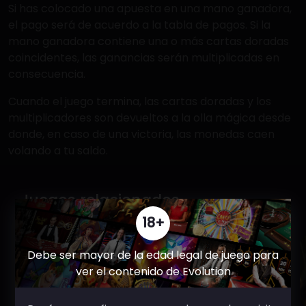
Si has colocado una apuesta en una mano ganadora,
el pago será de acuerdo a la tabla de pagos. Si la
mano ganadora contiene una o más cartas doradas
coincidentes, las ganancias serán multiplicadas en
consecuencia.
Cuando el juego termina, las cartas doradas y los
multiplicadores son devueltos a la olla mágica desde
donde, en caso de una victoria, las monedas caen
volando a tu saldo.
Juegos relacionados
18+
Debe ser mayor de la edad legal de juego para
ver el contenido de Evolution