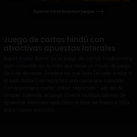
Explorar otros Evolution juegos
Juego de cartas hindú con
atractivas apuestas laterales
Super Andar Bahar es un juego de cartas tradicional y
bien conocido en la India que tiene un modo de juego
fácil de dominar. Predice en qué lado (el lado Andar o
el lado Bahar) se repartirá una carta que coincida
con la primera carta ‘Joker’ repartida – ¡es así de
simple! Además, el juego ofrece multiplicadores de
apuestas laterales aplicados al azar de hasta 4,000x
para mayor emoción.