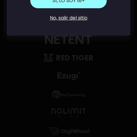
SÍ, LO SOY 18+
Evolution se enorgullece en presentar
No, salir del sitio