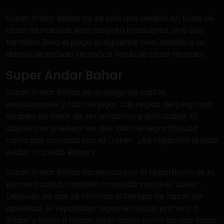
Super Andar Bahar no es solo una versión en línea de
clase mundial de este favorito tradicional, sino que
también lleva el juego al siguiente nivel debido a su
diseño de estudio temático hindú de clase mundial.
Super Andar Bahar
Super Andar Bahar es un juego de cartas
emocionante y fácil de jugar. Las reglas del juego son
simples sin dejar de ser atractivo y disfrutable. El
objetivo es predecir en qué lado se repartirá una
carta que coincida con el ‘Joker’. ¿Se repartirá al lado
Andar o al lado Bahar?
Super Andar Bahar comienza con la repartición de la
primera carta, también conocida como el ‘Joker’.
Después de que se termina el tiempo de hacer las
apuestas, el repartidor reparte cartas primero a
Andar y luego a Bahar, alternando entre los dos lados.