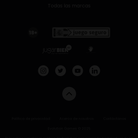
Todas las marcas
Política de privacidad
Acerca de nosotros
Contáctanos
Evolution Games © 2025