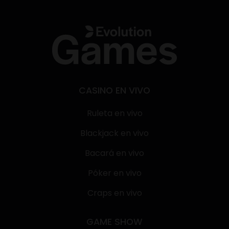
CASINO EN VIVO
Ruleta en vivo
Blackjack en vivo
Bacará en vivo
Póker en vivo
Craps en vivo
GAME SHOW