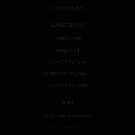
Craps en vivo
GAME SHOW
Crazy Time
Mega Ball
MONOPOLY Live
MONOPOLY Big Baller
Lightning Roulette
RNG
En primera persona
Tragamonedas