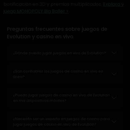
bonificación en 3D y premios multiplicados.
Explora y
juega MONOPOLY Big Baller >
Preguntas frecuentes sobre juegos de
Evolution y casino en vivo
¿Dónde puedo jugar juegos en vivo de Evolution?
¿Son confiables los juegos de casino en vivo en
línea?
¿Puedo jugar juegos de casino en vivo de Evolution
en mis dispositivos móviles?
¿Necesito ser un experto en juegos de casino para
jugar juegos de casino en vivo de Evolution?