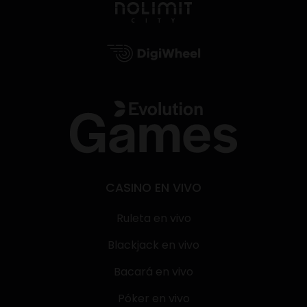
CASINO EN VIVO
Ruleta en vivo
Blackjack en vivo
Bacará en vivo
Póker en vivo