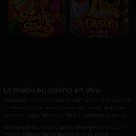
Lo mejor en casino en vivo
La marca homónima de Evolution Group, Evolution, se
centra en juegos de casino en vivo, shows de juegos
en vivo y juegos de casino RNG en primera persona.
La innovadora y amplia gama de juegos de Evolution
incluye clásicos del casino como la Ruleta, el