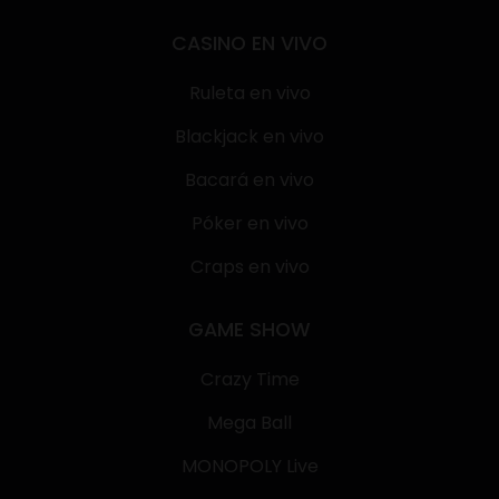
CASINO EN VIVO
Ruleta en vivo
Blackjack en vivo
Bacará en vivo
Póker en vivo
Craps en vivo
GAME SHOW
Crazy Time
Mega Ball
MONOPOLY Live