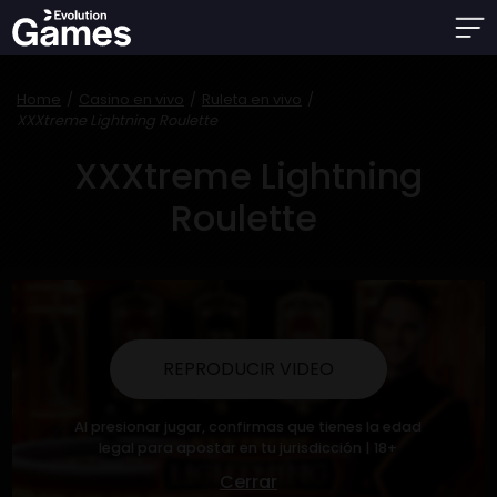
Home
Casino en vivo
Ruleta en vivo
XXXtreme Lightning Roulette
XXXtreme Lightning
Roulette
REPRODUCIR VIDEO
Al presionar jugar, confirmas que tienes la edad
legal para apostar en tu jurisdicción | 18+
Cerrar