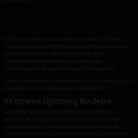
cada ronda.
XXXtreme Lightning Roulette tiene más y mejores
multiplicadores comparado con Lightning Roulette, y
con la introducción de la cadena de rayos y
multiplicadores de doble golpe, hay más
oportunidades de ganar un pago multiplicado.
El hermoso y electrizante estudio crea una dramática
suspensión y una emocionante jugabilidad.
XXXtreme Lightning Roulette
El objetivo del XXXtreme Lightning Roulette es
predecir el número en el que la bola se detendrá
colocando una o más apuestas que cubran ese
número particular. La rueda incluye los números del 1