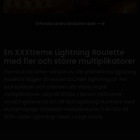
Utforska andra Evolution spel
En XXXtreme Lightning Roulette
med fler och större multiplikatorer
Denna XXXtreme-version av vår prisbelönta Lightning
Roulette lägger till extrema Chain Lightning för fler
lyckoplatser och chansen att vinna högre
multiplikatorer, upp till 2000x. I denna XXXtreme-
version genereras ett till fem Lightning Numbers med
slumpmässigt tilldelade multiplikatorer från 50x till
500x under Lightning-fasen i varje runda.