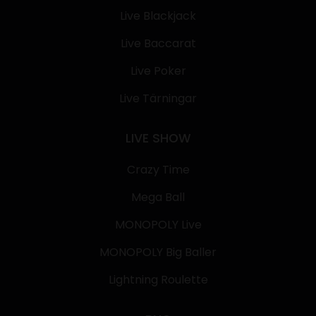
Live Blackjack
Live Baccarat
Live Poker
Live Tärningar
LIVE SHOW
Crazy Time
Mega Ball
MONOPOLY Live
MONOPOLY Big Baller
Lightning Roulette