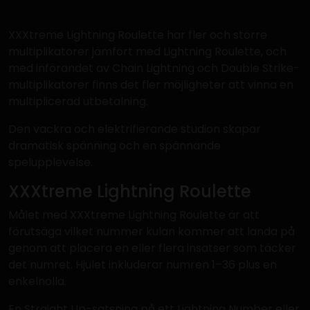
XXXtreme Lightning Roulette har fler och större
multiplikatorer jämfört med Lightning Roulette, och
med införandet av Chain Lightning och Double Strike-
multiplikatorer finns det fler möjligheter att vinna en
multiplicerad utbetalning.
Den vackra och elektrifierande studion skapar
dramatisk spänning och en spännande
spelupplevelse.
XXXtreme Lightning Roulette
Målet med XXXtreme Lightning Roulette är att
förutsäga vilket nummer kulan kommer att landa på
genom att placera en eller flera insatser som täcker
det numret. Hjulet inkluderar numren 1–36 plus en
enkelnolla.
En Straight Up-satsning på ett Lightning Number eller