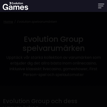
Home
Evolution spelvarumärken
Evolution Group
spelvarumärken
Upptäck vår starka kollektion av varumärken som
erbjuder dig det allra bästa inom onlinecasino,
inklusive klassiskt livecasino, gameshower, First
Person-spel och spelautomater
Evolution Group och dess