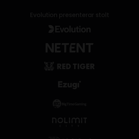
Evolution presenterar stolt