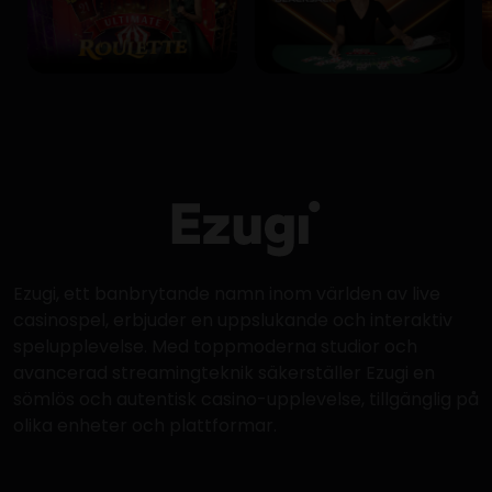
Ezugi, ett banbrytande namn inom världen av live
casinospel, erbjuder en uppslukande och interaktiv
spelupplevelse. Med toppmoderna studior och
avancerad streamingteknik säkerställer Ezugi en
sömlös och autentisk casino-upplevelse, tillgänglig på
olika enheter och plattformar.