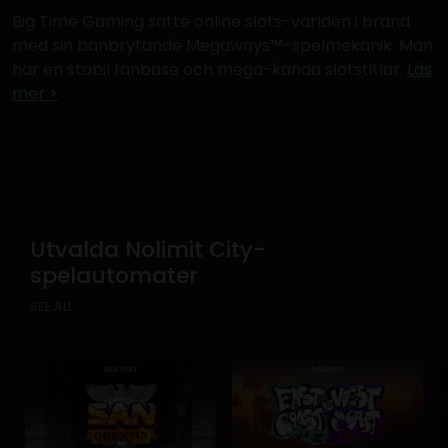
Big Time Gaming satte online slots-världen i brand
med sin banbrytande Megaways™-spelmekanik. Man
har en stabil fanbase och mega-kända slotstitlar.
Läs
mer >
Utvalda Nolimit City-
spelautomater
SEE ALL