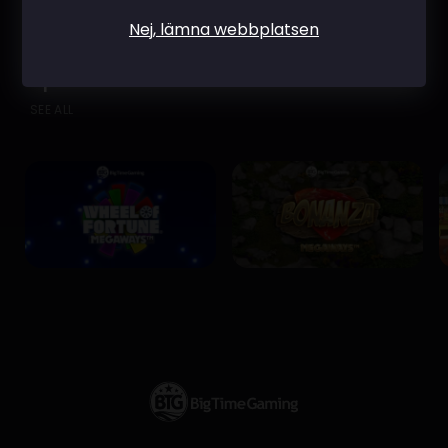
Nej, lämna webbplatsen
Utvalda Big Time Gaming-
spelautomater
SEE ALL