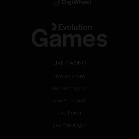
LIVE CASINO
Live Roulette
Live Blackjack
Live Baccarat
Live Poker
Live Tärningar