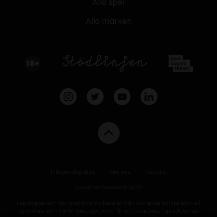
Alla spel
Alla märken
Integritetspolicy
Om oss
Kontakt
Evolution Games © 2025
Logotypen och det grafiska materialet från Evolution är intellektuell
egendom som tillhör företaget och får inte kopieras, reproduceras,