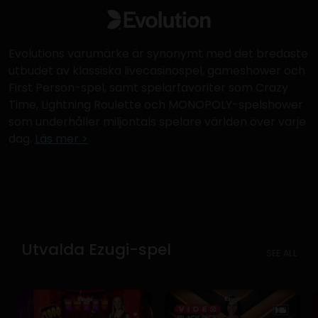
Evolutions varumärke är synonymt med det bredaste
utbudet av klassiska livecasinospel, gameshower och
First Person-spel, samt spelarfavoriter som Crazy
Time, Lightning Roulette och MONOPOLY-spelshower
som underhåller miljontals spelare världen över varje
dag.
Läs mer >
Utvalda Ezugi-spel
SEE ALL