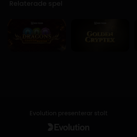
Relaterade spel
Evolution presenterar stolt