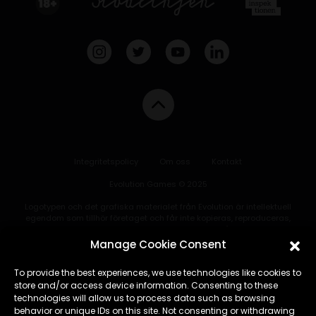
Integritetspolicy
Om oss
Kontakt
Evolution Games © 2025
Logotypen och det grafiska materialet från Evolution är intellektuell
egendom som tillhör företaget och får inte kopieras, reproduceras,
distribueras eller visas utan skriftligt medgivande från Evolution. Under
inga omständigheter får Evolutions intellektuella egendom visas i
Manage Cookie Consent
samband med olämpligt eller skadligt innehåll, inklusive men inte
begränsat till webbplatser som innehåller pornografiskt material eller
To provide the best experiences, we use technologies like cookies to
stödjer olaglig filutdelning.
store and/or access device information. Consenting to these
Evolution Malta Holdings Limited är licensierat och reglerat i Storbritannien
technologies will allow us to process data such as browsing
av Gambling Commission (GB). Evolution är licensierat och reglerat av
behavior or unique IDs on this site. Not consenting or withdrawing