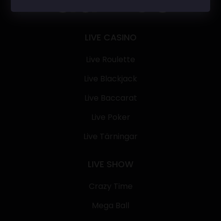
LIVE CASINO
Live Roulette
Live Blackjack
Live Baccarat
Live Poker
Live Tärningar
LIVE SHOW
Crazy Time
Mega Ball