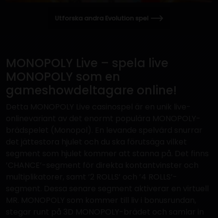
Utforska andra Evolution spel
MONOPOLY Live – spela live
MONOPOLY som en
gameshowdeltagare online!
Detta MONOPOLY Live casinospel är en unik live-
onlinevariant av det enormt populära MONOPOLY-
brädspelet (Monopol). En levande spelvärd snurrar
det jättestora hjulet och du ska förutsäga vilket
segment som hjulet kommer att stanna på. Det finns
’CHANCE’-segment för direkta kontantvinster och
multiplikatorer, samt ’2 ROLLS’ och ’4 ROLLS’-
segment. Dessa senare segment aktiverar en virtuell
MR. MONOPOLY som kommer till liv i bonusrundan,
stegar runt på 3D MONOPOLY-brädet och samlar in