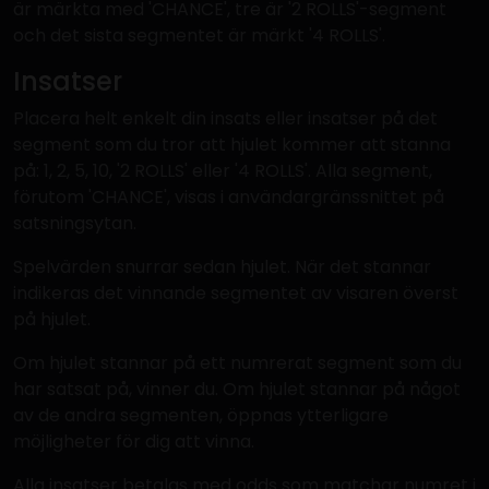
är märkta med 'CHANCE', tre är '2 ROLLS'-segment
och det sista segmentet är märkt '4 ROLLS'.
Insatser
Placera helt enkelt din insats eller insatser på det
segment som du tror att hjulet kommer att stanna
på: 1, 2, 5, 10, '2 ROLLS' eller '4 ROLLS'. Alla segment,
förutom 'CHANCE', visas i användargränssnittet på
satsningsytan.
Spelvärden snurrar sedan hjulet. När det stannar
indikeras det vinnande segmentet av visaren överst
på hjulet.
Om hjulet stannar på ett numrerat segment som du
har satsat på, vinner du. Om hjulet stannar på något
av de andra segmenten, öppnas ytterligare
möjligheter för dig att vinna.
Alla insatser betalas med odds som matchar numret i