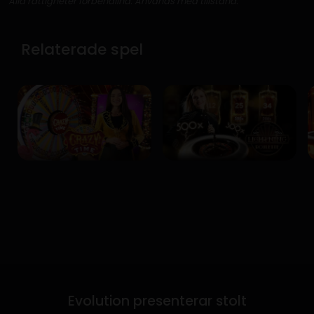
Alla rättigheter förbehållna. Används med tillstånd.
Relaterade spel
Evolution presenterar stolt