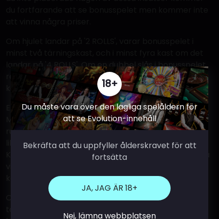
du fortfarande att se bonusspelet men kommer inte
att vinna några priser.
Om hjulet landar på '2 ROLLS', varar bonusspelet i
minst två tärningskast, och i minst fyra kast om det
landar på '4 ROLLS'. Om en dubbel slås i bonusspelet
resulterar detta i ett extra tärningskast. Tärningarna
18+
kastas i live-studion.
Du måste vara över den lagliga spelåldern för
Efter varje tärningskast i bonusspelet går MR.
att se Evolution-innehåll
MONOPOLY runt på 3D MONOPOLY-brädet. Antalet
rutor han går på brädet efter varje tärningskast är
lika med summan av de två tärningarna i det kastet.
Bekräfta att du uppfyller ålderskravet för att
Kontantpriser samlas in för de kvalificerade spelarna
fortsätta
vid varje stopp där han landar efter att tärningarna
kastats.
JA, JAG ÄR 18+
Om en dubbel slås får du ett extra gratis
tärningskast, förutom när dubbeln används för att
Nej, lämna webbplatsen