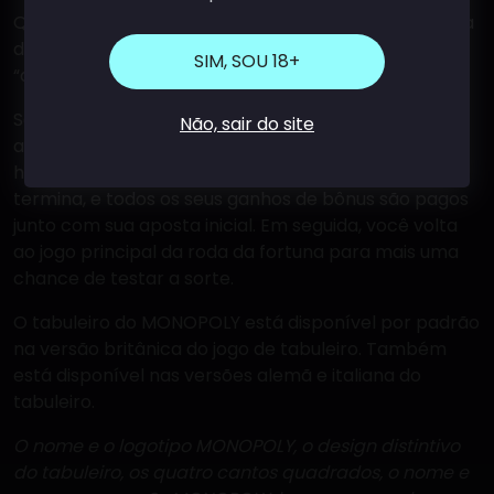
Quando um lançamento “double” ocorre, uma jogada
de dados adicional é concedida, exceto quando
SIM, SOU 18+
“doubles” são usados para sair da prisão.
Seus ganhos totais no jogo de bônus serão exibidos e
Não, sair do site
adicionados aos seus ganhos de bônus. Quando não
houver mais jogadas de dados, o jogo de bônus
termina, e todos os seus ganhos de bônus são pagos
junto com sua aposta inicial. Em seguida, você volta
ao jogo principal da roda da fortuna para mais uma
chance de testar a sorte.
O tabuleiro do MONOPOLY está disponível por padrão
na versão britânica do jogo de tabuleiro. Também
está disponível nas versões alemã e italiana do
tabuleiro.
O nome e o logotipo MONOPOLY, o design distintivo
do tabuleiro, os quatro cantos quadrados, o nome e