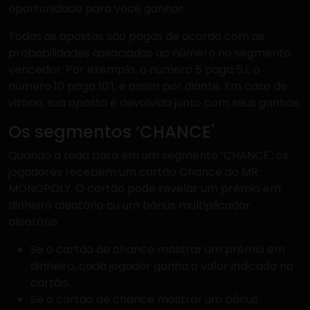
oportunidade para você ganhar.
Todas as apostas são pagas de acordo com as
probabilidades associadas ao número no segmento
vencedor. Por exemplo, o número 5 paga 5:1, o
número 10 paga 10:1, e assim por diante. Em caso de
vitória, sua aposta é devolvida junto com seus ganhos.
Os segmentos ‘CHANCE'
Quando a roda para em um segmento ‘CHANCE', os
jogadores recebem um cartão Chance do MR.
MONOPOLY. O cartão pode revelar um prêmio em
dinheiro aleatório ou um bônus multiplicador
aleatório.
Se o cartão de chance mostrar um prêmio em
dinheiro, cada jogador ganha o valor indicado no
cartão.
Se o cartão de chance mostrar um bônus