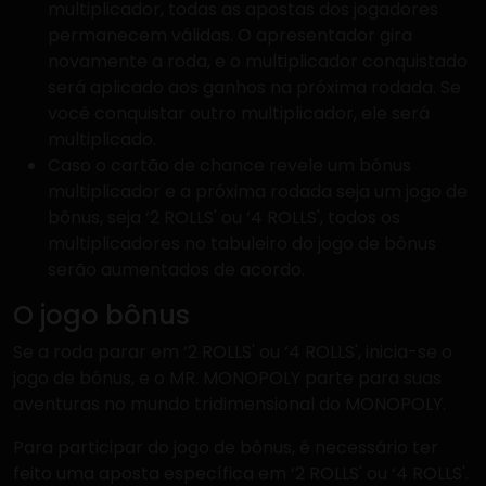
multiplicador, todas as apostas dos jogadores
permanecem válidas. O apresentador gira
novamente a roda, e o multiplicador conquistado
será aplicado aos ganhos na próxima rodada. Se
você conquistar outro multiplicador, ele será
multiplicado.
Caso o cartão de chance revele um bônus
multiplicador e a próxima rodada seja um jogo de
bônus, seja ‘2 ROLLS' ou ‘4 ROLLS', todos os
multiplicadores no tabuleiro do jogo de bônus
serão aumentados de acordo.
O jogo bônus
Se a roda parar em ‘2 ROLLS' ou ‘4 ROLLS', inicia-se o
jogo de bônus, e o MR. MONOPOLY parte para suas
aventuras no mundo tridimensional do MONOPOLY.
Para participar do jogo de bônus, é necessário ter
feito uma aposta específica em ‘2 ROLLS' ou ‘4 ROLLS'.