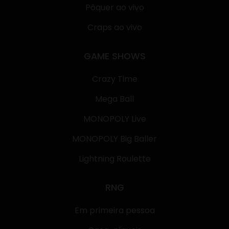
Pôquer ao vivo
Craps ao vivo
GAME SHOWS
Crazy Time
Mega Ball
MONOPOLY Live
MONOPOLY Big Baller
Lightning Roulette
RNG
Em primeira pessoa