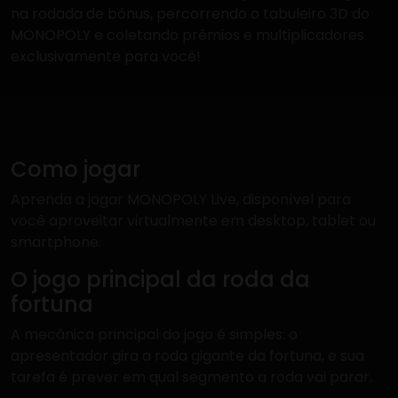
na rodada de bônus, percorrendo o tabuleiro 3D do
MONOPOLY e coletando prêmios e multiplicadores
exclusivamente para você!
Como jogar
Aprenda a jogar MONOPOLY Live, disponível para
você aproveitar virtualmente em desktop, tablet ou
smartphone.
O jogo principal da roda da
fortuna
A mecânica principal do jogo é simples: o
apresentador gira a roda gigante da fortuna, e sua
tarefa é prever em qual segmento a roda vai parar.