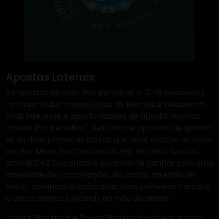
Apostas Laterais
As apostas laterais ‘Par perfeitos' e '21+3′ presentes
na maioria dos nossos jogos de Blackjack adicionam
mais interesse e oportunidades de aposta. Aposta
lateral ‘Par perfeitos': Sua chance opcional de ganhar
se as duas primeiras cartas que você recebe formam
um Par Misto, Par Colorido ou Par Perfeito. Aposta
lateral 21+3: Sua chance opcional de ganhar com uma
variedade de combinações de cartas no estilo do
Poker, compostas pelas suas duas primeiras cartas e
a carta aberta (upcard) na mão do dealer.
Infinite Blackjack e Power Blackjack incluem quatro