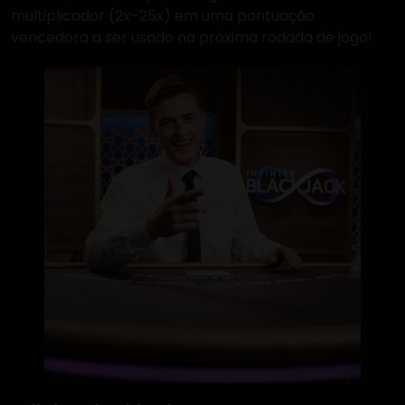
multiplicador (2x–25x) em uma pontuação
vencedora a ser usado na próxima rodada de jogo!