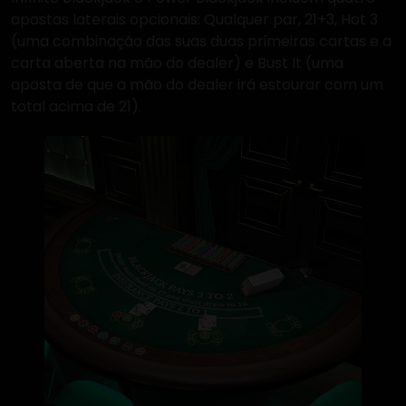
apostas laterais opcionais: Qualquer par, 21+3, Hot 3
(uma combinação das suas duas primeiras cartas e a
carta aberta na mão do dealer) e Bust It (uma
aposta de que a mão do dealer irá estourar com um
total acima de 21).