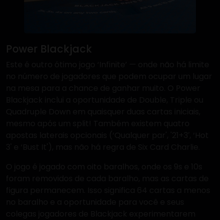
Power Blackjack
Este é outro ótimo jogo ‘Infinite’ — onde não há limite
no número de jogadores que podem ocupar um lugar
na mesa para a chance de ganhar muito. O Power
Blackjack inclui a oportunidade de Double, Triple ou
Quadruple Down em quaisquer duas cartas iniciais,
mesmo após um split! Também existem quatro
apostas laterais opcionais (‘Qualquer par', '21+3′, ‘Hot
3' e ‘Bust It'), mas não há regra de Six Card Charlie.
O jogo é jogado com oito baralhos, onde os 9s e 10s
foram removidos de cada baralho, mas as cartas de
figura permanecem. Isso significa 64 cartas a menos
no baralho e a oportunidade para você e seus
colegas jogadores de Blackjack experimentarem