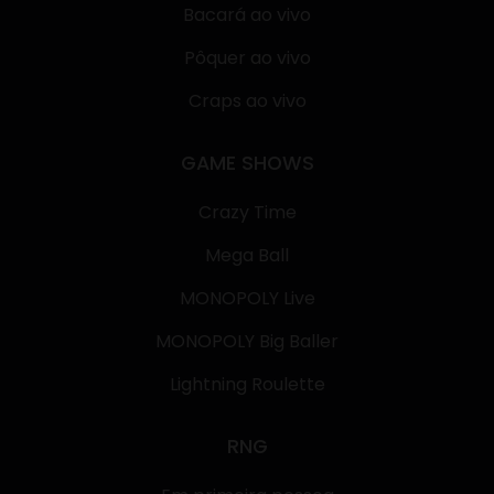
Bacará ao vivo
Pôquer ao vivo
Craps ao vivo
GAME SHOWS
Crazy Time
Mega Ball
MONOPOLY Live
MONOPOLY Big Baller
Lightning Roulette
RNG