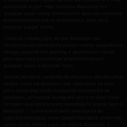
sofisticado e com mais recursos disponível em
qualquer lugar online. Oferecemos diversas variantes
emocionantes e únicas de Blackjack para você
explorar e jogar online.
Todos os nossos jogos de Live Blackjack são
otimizados perfeitamente para a melhor experiência
de jogo possível em desktop e dispositivos móveis,
para que você possa jogar praticamente em
qualquer lugar, a qualquer hora.
Nossas inúmeras variantes de Blackjack são descritas
abaixo. Você vai descobrir que realmente há algo
para todos, seja você um jogador experiente de
Blackjack, um novato ou alguém entre os dois! Você
também descobrirá novas abordagens únicas para o
Blackjack — o entretenimento eletrizante do
Lightning Blackjack, nosso Speed Blackjack acelerado,
assim como nossos jogos de Infinite Blackjack. A