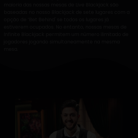
maioria das nossas mesas de Live Blackjack são
baseadas no nosso Blackjack de sete lugares com a
opção de ‘Bet Behind' se todos os lugares já
estiverem ocupados. No entanto, nossas mesas de
Infinite Blackjack permitem um número ilimitado de
jogadores jogando simultaneamente na mesma
mesa.