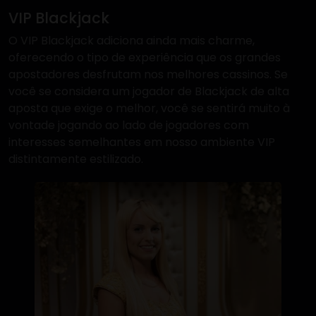
VIP Blackjack
O VIP Blackjack adiciona ainda mais charme,
oferecendo o tipo de experiência que os grandes
apostadores desfrutam nos melhores cassinos. Se
você se considera um jogador de Blackjack de alta
aposta que exige o melhor, você se sentirá muito à
vontade jogando ao lado de jogadores com
interesses semelhantes em nosso ambiente VIP
distintamente estilizado.