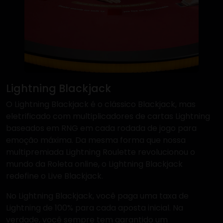
Lightning Blackjack
O Lightning Blackjack é o clássico Blackjack, mas
eletrificado com multiplicadores de cartas Lightning
baseados em RNG em cada rodada de jogo para
emoção máxima. Da mesma forma que nossa
multipremiada Lightning Roulette revolucionou o
mundo da Roleta online, o Lightning Blackjack
redefine o Live Blackjack.
No Lightning Blackjack, você paga uma taxa de
Lightning de 100% para cada aposta inicial. Na
verdade, você sempre tem garantido um