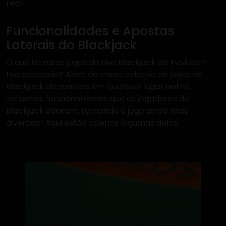
real!
Funcionalidades e Apostas
Laterais do Blackjack
O que torna os jogos de Live Blackjack da Evolution
tão especiais? Além da maior seleção de jogos de
Blackjack disponíveis em qualquer lugar online,
incluímos funcionalidades que os jogadores de
Blackjack adoram, tornando o jogo ainda mais
divertido! Aqui estão apenas algumas delas.