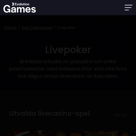
Home
Live Casinospel
Livepoker
Livepoker
Bredaste utbudet av populära och unika
pokervarianter med exklusiva titlar som inte finns
hos någon annan leverantör av livecasino.
Utvalda livecasino-spel
SEE ALL