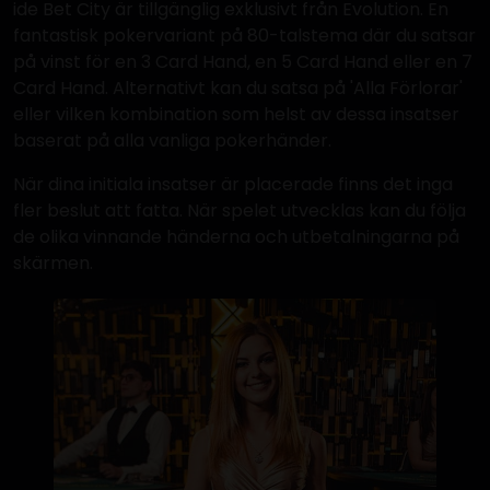
ide Bet City är tillgänglig exklusivt från Evolution. En
fantastisk pokervariant på 80-talstema där du satsar
på vinst för en 3 Card Hand, en 5 Card Hand eller en 7
Card Hand. Alternativt kan du satsa på 'Alla Förlorar'
eller vilken kombination som helst av dessa insatser
baserat på alla vanliga pokerhänder.
När dina initiala insatser är placerade finns det inga
fler beslut att fatta. När spelet utvecklas kan du följa
de olika vinnande händerna och utbetalningarna på
skärmen.