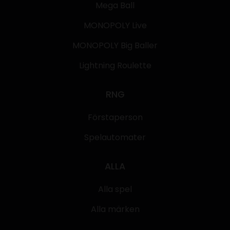
Mega Ball
MONOPOLY Live
MONOPOLY Big Baller
Lightning Roulette
RNG
Förstaperson
Spelautomater
ALLA
Alla spel
Alla märken