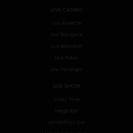
LIVE CASINO
Live Roulette
Live Blackjack
Live Baccarat
Live Poker
Live Tärningar
LIVE SHOW
Crazy Time
Mega Ball
MONOPOLY Live