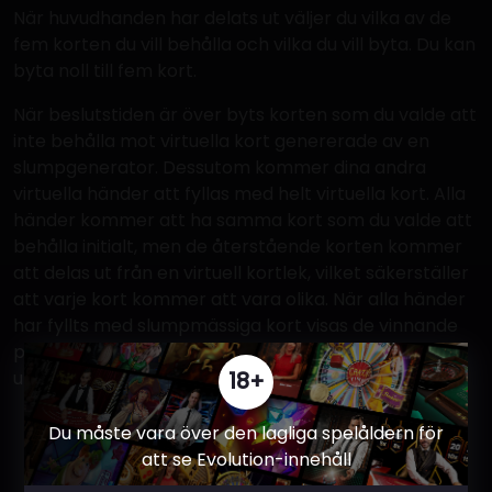
När huvudhanden har delats ut väljer du vilka av de
fem korten du vill behålla och vilka du vill byta. Du kan
byta noll till fem kort.
När beslutstiden är över byts korten som du valde att
inte behålla mot virtuella kort genererade av en
slumpgenerator. Dessutom kommer dina andra
virtuella händer att fyllas med helt virtuella kort. Alla
händer kommer att ha samma kort som du valde att
behålla initialt, men de återstående korten kommer
att delas ut från en virtuell kortlek, vilket säkerställer
att varje kort kommer att vara olika. När alla händer
har fyllts med slumpmässiga kort visas de vinnande
pokerkombinationerna, med frekvens och
utbetalning.
18+
Du måste vara över den lagliga spelåldern för
Relaterade spel
att se Evolution-innehåll