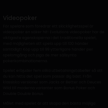
Videopoker
För spelare som föredrar ett skicklighetsspel är
videopoker en säker hit! Evolutions videopoker har de
viktigaste egenskaperna i det traditionella spelet,
med möjligheten att spela upp till 100 händer
samtidigt! Köp upp till 99 ytterligare händer per
spelomgång och jaga de mer sällsynta
pokerkombinationerna.
Spelet erbjuder fem olika utbetalningstabeller så att
du kan hitta det spel som passar dig bäst. Från
klassiska versioner som Jacks or Better och Deuces
Wild till moderna varianter som Bonus Poker och
Double Double Bonus.
Målet med spelet är att skapa den bästa möjliga