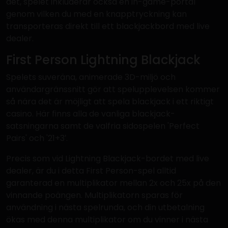
det, spelet inkluderar också en in-game-portal
genom vilken du med en knapptryckning kan
transporteras direkt till ett blackjackbord med live
dealer.
First Person Lightning Blackjack
Spelets suveräna, animerade 3D-miljö och
användargränssnitt gör att spelupplevelsen kommer
så nära det är möjligt att spela blackjack i ett riktigt
casino. Här finns alla de vanliga blackjack-
satsningarna samt de valfria sidospelen 'Perfect
Pairs' och '21+3′.
Precis som vid Lightning Blackjack-bordet med live
dealer, är du i detta First Person-spel alltid
garanterad en multiplikator mellan 2x och 25x på den
vinnande poängen. Multiplikatorn sparas för
användning i nästa spelrunda, och din utbetalning
ökas med denna multiplikator om du vinner i nästa