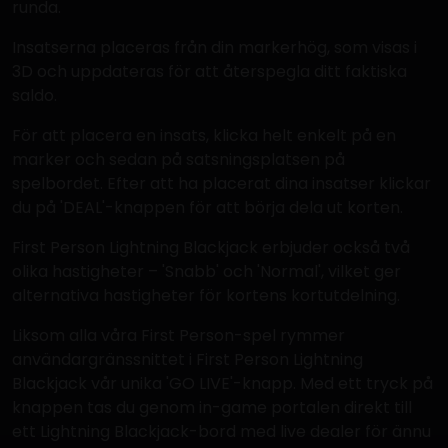
runda.
Insatserna placeras från din markerhög, som visas i
3D och uppdateras för att återspegla ditt faktiska
saldo.
För att placera en insats, klicka helt enkelt på en
marker och sedan på satsningsplatsen på
spelbordet. Efter att ha placerat dina insatser klickar
du på 'DEAL'-knappen för att börja dela ut korten.
First Person Lightning Blackjack erbjuder också två
olika hastigheter – 'Snabb' och 'Normal', vilket ger
alternativa hastigheter för kortens kortutdelning.
Liksom alla våra First Person-spel rymmer
användargränssnittet i First Person Lightning
Blackjack vår unika 'GO LIVE'-knapp. Med ett tryck på
knappen tas du genom in-game portalen direkt till
ett Lightning Blackjack-bord med live dealer för ännu