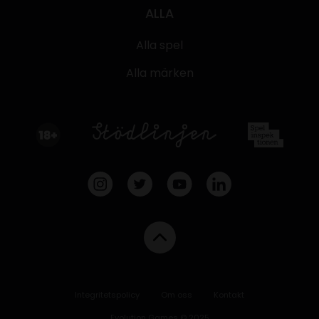
ALLA
Alla spel
Alla märken
Integritetspolicy
Om oss
Kontakt
Evolution Games © 2025