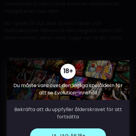
matchande Golden Cards kommer vinsterna att
multipliceras med dem.
När spelet är slut dras Golden Cards och
multiplikatorer tillbaka till den magiska vasen från
vilken mynten, vid en vinst, flyger ner till ditt saldo.
Relaterade spel
18+
Du måste vara över den lagliga spelåldern för
att se Evolution-innehåll
Bekräfta att du uppfyller ålderskravet för att
fortsätta
JA, JAG ÄR 18+