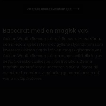
Utforska andra Evolution spel
Baccarat med en magisk vas
Golden Wealth Baccarat är ett Baccarat-spel där tur
och rikedom sprids i form av gyllene stjärndamm som
levererar Golden Cards från en magisk glödande vas.
Golden Wealth Baccarat är en annan unik tolkning av
detta klassiska casinospel från Evolution. Denna
magiskt underhållande Baccarat-variant lägger till
en extra dimension av spänning genom chansen att
vinna multiplikatorer.