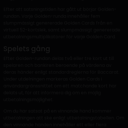
Efter att satsningstiden har gått ut börjar Golden-
rundan. Varje Golden-runda innehåller fem
slumpmässigt genererade Golden Cards från en
virtuell 52-kortslek, samt slumpmässigt genererade
utbetalningsmultiplikatorer för varje Golden Card.
Spelets gång
Efter Golden-rundan delas två eller tre kort ut till
spelaren och bankiren beroende på värdena av
deras händer enligt standardreglerna för Baccarat.
Under utdelningen markeras Golden Cards i
användargränssnittet om ett matchande kort har
delats ut, för att informera dig om en möjlig
utbetalningsmöjlighet.
Om du har satsat på en vinnande hand kommer
utbetalningen att ske enligt utbetalningstabellen. Om
den vinnande handen innehåller ett eller flera