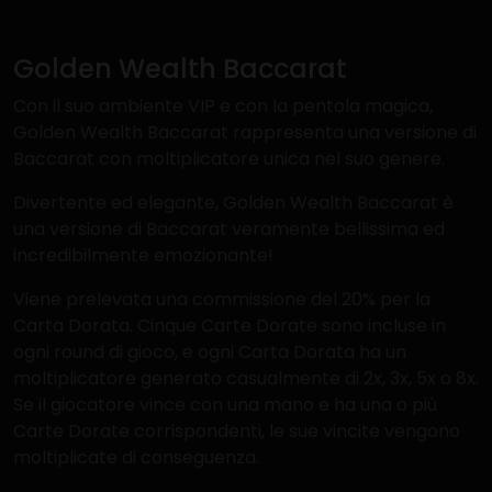
Golden Wealth Baccarat
Con il suo ambiente VIP e con la pentola magica,
Golden Wealth Baccarat rappresenta una versione di
Baccarat con moltiplicatore unica nel suo genere.
Divertente ed elegante, Golden Wealth Baccarat è
una versione di Baccarat veramente bellissima ed
incredibilmente emozionante!
Viene prelevata una commissione del 20% per la
Carta Dorata. Cinque Carte Dorate sono incluse in
ogni round di gioco, e ogni Carta Dorata ha un
moltiplicatore generato casualmente di 2x, 3x, 5x o 8x.
Se il giocatore vince con una mano e ha una o più
Carte Dorate corrispondenti, le sue vincite vengono
moltiplicate di conseguenza.