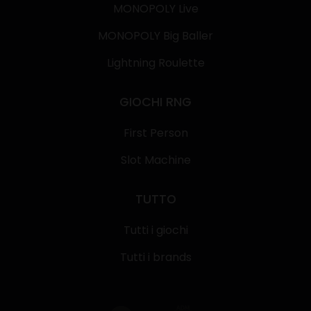
MONOPOLY Live
MONOPOLY Big Baller
Lightning Roulette
GIOCHI RNG
First Person
Slot Machine
TUTTO
Tutti i giochi
Tutti i brands