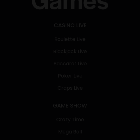
CASINO LIVE
Roulette Live
Blackjack Live
Baccarat Live
Poker Live
Craps Live
GAME SHOW
Crazy Time
Mega Ball