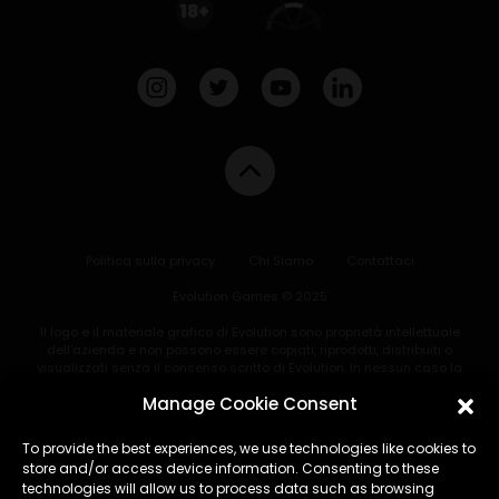
Politica sulla privacy
Chi Siamo
Contattaci
Evolution Games © 2025
Il logo e il materiale grafico di Evolution sono proprietà intellettuale
dell'azienda e non possono essere copiati, riprodotti, distribuiti o
visualizzati senza il consenso scritto di Evolution. In nessun caso la
proprietà intellettuale di Evolution può essere visualizzata in connessione
Manage Cookie Consent
con contenuti inappropriati o dannosi, inclusi senza limitazione i siti web
che contengono contenuti pornografici o supportano la condivisione
illegale di file.
To provide the best experiences, we use technologies like cookies to
store and/or access device information. Consenting to these
Evolution Malta Holdings Limited ha licenza ed è regolamentata in Gran
technologies will allow us to process data such as browsing
Bretagna dalla Gambling Commission (GB). Evolution ha licenza ed è