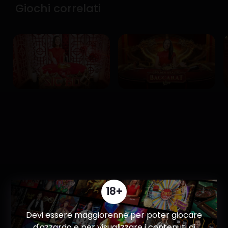
Giochi correlati
Orgogliosi dei nostri brands
18+
Devi essere maggiorenne per poter giocare
d'azzardo e per visualizzare i contenuti di