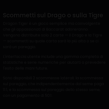
Scommetti sul Drago o sulla Tigre
Dragon Tiger è un gioco semplice ma coinvolgente
che gli appassionati di Baccarat adoreranno.
Vengono distribuite solo 2 carte — il Drago e la Tigre
— scommetti su quale carta sarà la più alta o se ci
sarà un pareggio.
L'interfaccia utente include una gamma completa di
statistiche e serie numeriche per aiutarti a prevedere
l'esito delle mani future.
Sono disponibili 2 scommesse laterali: la scommessa
sul pareggio, che indipendentemente dal seme paga
11:1, e la scommessa sul pareggio dello stesso seme,
con un pagamento di 50:1.