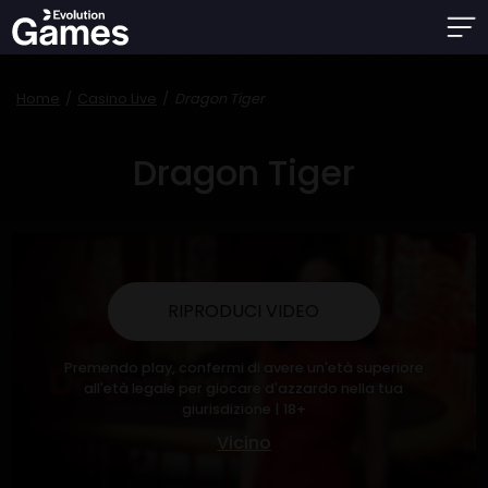
Home
Casino Live
Dragon Tiger
Dragon Tiger
RIPRODUCI VIDEO
Premendo play, confermi di avere un'età superiore
all'età legale per giocare d'azzardo nella tua
giurisdizione | 18+
Vicino