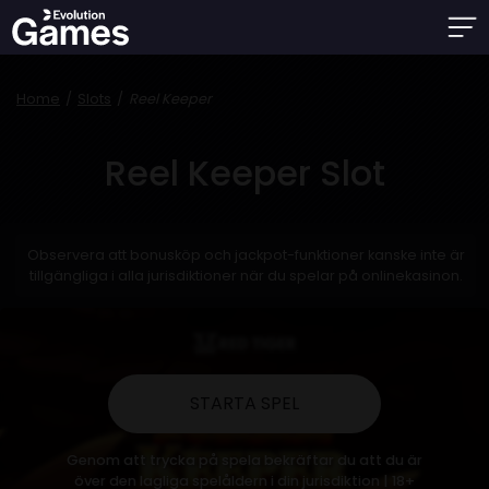
Home
Slots
Reel Keeper
Reel Keeper Slot
Observera att bonusköp och jackpot-funktioner kanske inte är
tillgängliga i alla jurisdiktioner när du spelar på onlinekasinon.
STARTA SPEL
Genom att trycka på spela bekräftar du att du är
över den lagliga spelåldern i din jurisdiktion | 18+