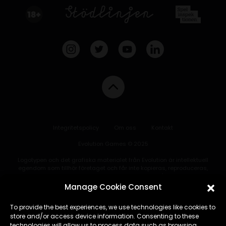
Integritetspolicy
Om oss
Kontakt
Evolution Games © 2025
Logotypen och det grafiska materialet från Evolution är intellektuell
egendom som tillhör företaget och får inte kopieras, reproduceras,
distribueras eller visas utan skriftligt medgivande från Evolution. Under
inga omständigheter får Evolutions intellektuella egendom visas i
Manage Cookie Consent
samband med olämpligt eller skadligt innehåll, inklusive men inte
begränsat till webbplatser som innehåller pornografiskt material eller
To provide the best experiences, we use technologies like cookies to
stödjer olaglig filutdelning.
store and/or access device information. Consenting to these
Evolution Malta Holdings Limited är licensierat och reglerat i Storbritannien
technologies will allow us to process data such as browsing