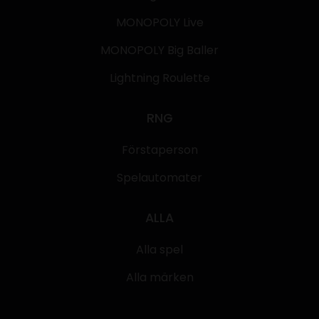
MONOPOLY Live
MONOPOLY Big Baller
Lightning Roulette
RNG
Förstaperson
Spelautomater
ALLA
Alla spel
Alla märken