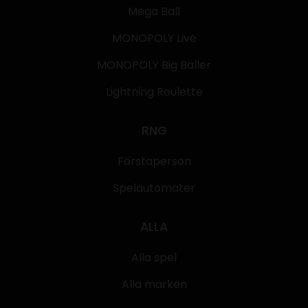
Mega Ball
MONOPOLY Live
MONOPOLY Big Baller
Lightning Roulette
RNG
Förstaperson
Spelautomater
ALLA
Alla spel
Alla märken