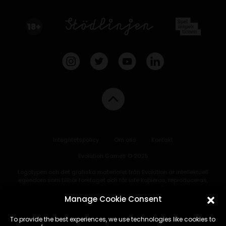
Integritetspolicy
Om oss
Kontakt
Evolution Games © 2025
Logotypen och det grafiska materialet från Evolution är intellektuell
egendom som tillhör företaget och får inte kopieras, reproduceras,
distribueras eller visas utan skriftligt medgivande från Evolution. Under
inga omständigheter får Evolutions intellektuella egendom visas i
Manage Cookie Consent
samband med olämpligt eller skadligt innehåll, inklusive men inte
begränsat till webbplatser som innehåller pornografiskt material eller
To provide the best experiences, we use technologies like cookies to
stödjer olaglig filutdelning.