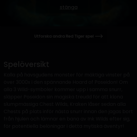
stänga
Utforska andra Red Tiger spel
Spelöversikt
Kalla på havsgudens monster för mäktiga vinster på
över 3000x i den spännande Hoard of Poseidon! Om
alla 3 Wild-symboler kommer upp i samma snurr,
släpper Poseidon sin magiska treudd för att klona
slumpmässiga Chest Wilds, Kraken låser sedan alla
Chests på plats inför nästa snurr innan den jagas bort
från hjulen och lämnar en bana av Ink Wilds efter sig,
för potentiella belöningar i detta mytiska äventyr!