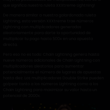
que significa nuestra ruleta XXXtreme Lightning!
De manera similar a nuestra galardonada ruleta
Lightning, esta versión XXXtreme trae números
Lightning con multiplicadores generados
aleatoriamente para darte la oportunidad de
multiplicar tu pago hasta 500x en una apuesta
directa.
Pero eso no es todo: Chain Lightning genera hasta
nueve números adicionales de Chain Lightning con
multiplicadores aleatorios para aumentar
potencialmente el número de lugares de apuestas
hasta diez. Los multiplicadores Double Strike pueden
golpear tanto a los números Lightning como a los
Chain Lightning para maximizar su valor hasta un
potencial de 2000x.