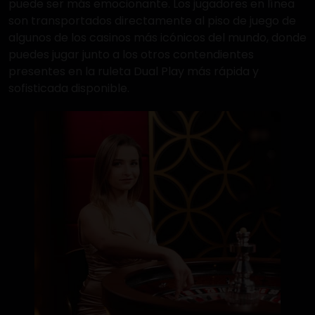
puede ser más emocionante. Los jugadores en línea
son transportados directamente al piso de juego de
algunos de los casinos más icónicos del mundo, donde
puedes jugar junto a los otros contendientes
presentes en la ruleta Dual Play más rápida y
sofisticada disponible.