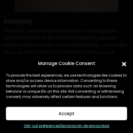
Autoplay
Autoplay también está disponible si deseas jugar
automáticamente las mismas apuestas para un
número seleccionado de rondas de juego. Las rondas
de juego automáticas continuarán hasta que se
complete el número elegido de rondas de Autoplay
Manage Cookie Consent
hasta que decidas detenerlo.
To provide the best experiences, we use technologies like cookies to
Colocar apuestas adicionales en la cuadrícula de
store and/or access device information. Consenting to these
apuestas o doblar las apuestas mientras Autoplay
technologies will allow us to process data such as browsing
behavior or unique IDs on this site. Not consenting or withdrawing
está activo no lo detendrá. Puedes continuar con
consent, may adversely affect certain features and functions.
Autoplay en tu nueva apuesta después de
confirmarlo.
También puede interesarte:
Accept
Ruleta Lightning: el juego de ruleta extendido y
Opt-out preferences
Declaración de privacidad
revolucionado que iluminará cualquier casino en vivo.