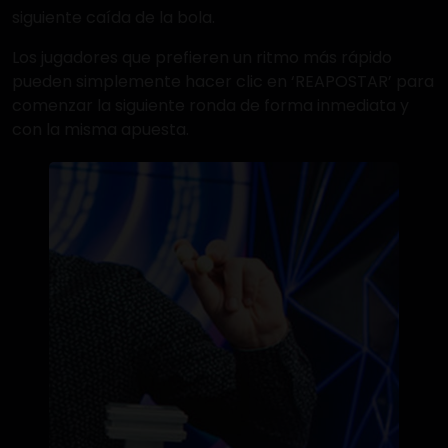
siguiente caída de la bola.
Los jugadores que prefieren un ritmo más rápido
pueden simplemente hacer clic en ‘REAPOSTAR’ para
comenzar la siguiente ronda de forma inmediata y
con la misma apuesta.