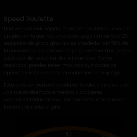
Speed Roulette
Una versión más rápida de nuestra ruleta en vivo con
crupier, en la que las rondas de juego toman solo 25
segundos de giro a giro. Eso es alrededor del 50% de
la duración de una ronda de juego en nuestros juegos
estándar de ruleta en vivo e inmersiva. Como
resultado, puedes tener más oportunidades de
apuesta y más emoción en cada sesión de juego.
Esta es la versión acelerada de la ruleta en vivo, con
una rueda diseñada a medida y crupieres
experimentados en vivo. Las apuestas solo pueden
hacerse durante el giro.