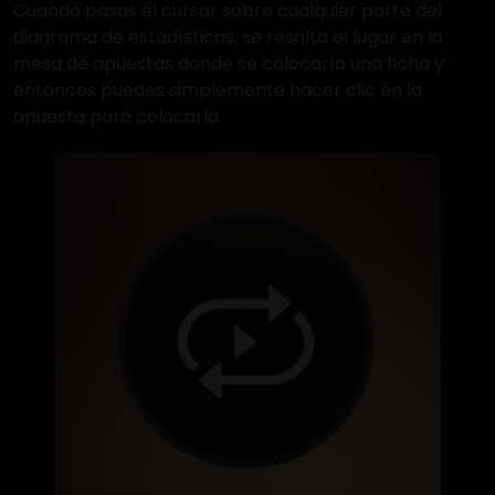
Cuando pasas el cursor sobre cualquier parte del
diagrama de estadísticas, se resalta el lugar en la
mesa de apuestas donde se colocaría una ficha y
entonces puedes simplemente hacer clic en la
apuesta para colocarla.