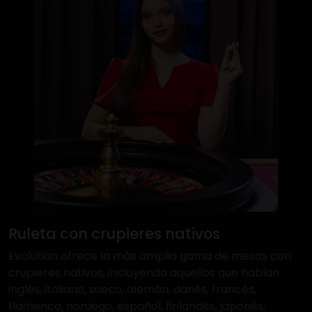
Ruleta con crupieres nativos
Evolution ofrece la más amplia gama de mesas con
crupieres nativos, incluyendo aquellos que hablan
inglés, italiano, sueco, alemán, danés, francés,
flamenco, noruego, español, finlandés, japonés,