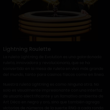
Lightning Roulette
La ruleta Lightning de Evolution es una galardonada
ruleta, innovadora y revolucionaria, que se ha
convertido en la mesa de ruleta en vivo más grande
del mundo, tanto para casinos físicos como en línea.
Nuestra ruleta Lightning es como ninguna otra. No
solo es visualmente impresionante con una interfaz
de usuario electrificante y un llamativo ambiente de
Art Déco en negro y oro, sino que también agrega
victorias de números de la suerte RNG a cada ronda