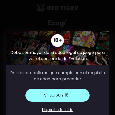
18+
Debe ser mayor de la edad legal de juego para
ver el contenido de Evolution
Por favor confirme que cumple con el requisito
de edad para proceder
SÍ, LO SOY 18+
No, salir del sitio