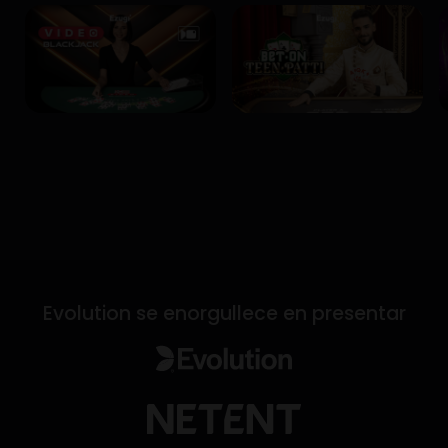
Evolution se enorgullece en presentar