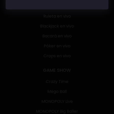
CASINO EN VIVO
Ruleta en vivo
Blackjack en vivo
Bacará en vivo
Póker en vivo
Craps en vivo
GAME SHOW
Crazy Time
Mega Ball
MONOPOLY Live
MONOPOLY Big Baller