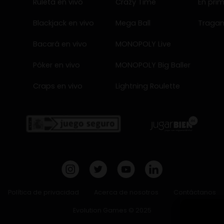
Ruleta en vivo
Crazy Time
En pri
Blackjack en vivo
Mega Ball
Traga
Bacará en vivo
MONOPOLY Live
Póker en vivo
MONOPOLY Big Baller
Craps en vivo
Lightning Roulette
Política de privacidad
Acerca de nosotros
Contáctanos
Evolution Games © 2025