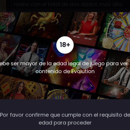
mano con el total de dos dados más alto.
Configurado en un ambiente asiático de últ
numerosas estadísticas de juego en vivo par
logres fantásticos resultados de juegos.
18+
Agitando los dados
Bac Bo se juega con cuatro dados: dos para 
ebe ser mayor de la edad legal de juego para ver 
Cada dado se coloca en un agitador automát
contenido de Evolution
superficie de la mesa de juego.
Durante el tiempo de apuestas, los cuatro 
detendrán en el siguiente orden:
Los dados del jugador siempre se detendrán
Por favor confirme que cumple con el requisito d
banquero, y se determina el puntaje más alt
edad para proceder
Si el jugador tiene el puntaje más alto desp