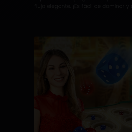
flujo elegante. ¡Es fácil de dominar 