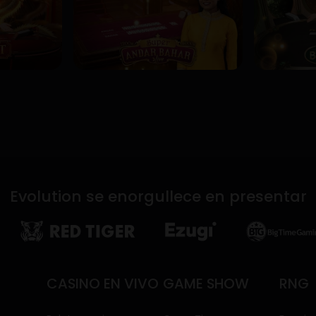
Evolution se enorgullece en presentar
CASINO EN VIVO
GAME SHOW
RNG