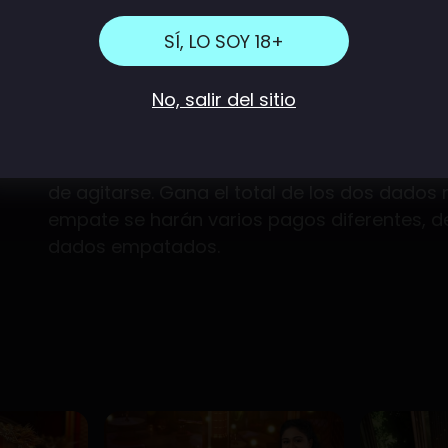
segundo dado del jugador se detendrá a con
SÍ, LO SOY 18+
Los puntajes se actualizan durante el juego
emocionante seguir pendientes del juego pa
No, salir del sitio
que termina la agitación.
El resultado final se muestra en la pantall
de agitarse. Gana el total de los dos dados m
empate se harán varios pagos diferentes, d
dados empatados.