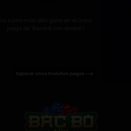
¡La suma más alta gana en el único
juego de ‘Bacará con dados’!
Explorar otros Evolution juegos