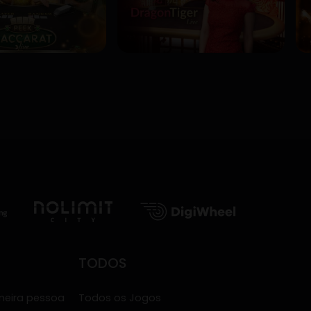
TODOS
meira pessoa
Todos os Jogos