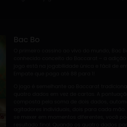
Bac Bo
O primeiro cassino ao vivo do mundo, Bac 
conhecido conceito do Baccarat – a adição 
jogo está na jogabilidade única e fácil de 
Empate que paga até 88 para 1!
O jogo é semelhante ao Baccarat tradicion
quatro dados em vez de cartas. A pontuaçã
composta pela soma de dois dados, autom
agitadores individuais, dois para cada mã
se mexer em momentos diferentes, você p
resultado final. Quando os quatro dados par