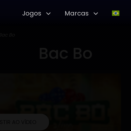
Jogos
Marcas
Bac Bo
Bac Bo
STIR AO VÍDEO