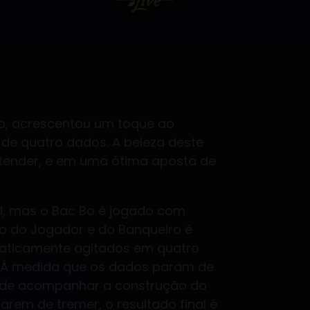
Bo, acrescentou um toque ao
de quatro dados. A beleza deste
entender, e em uma ótima aposta de
al, mas o Bac Bo é jogado com
o do Jogador e do Banqueiro é
aticamente agitados em quatro
o. À medida que os dados param de
ode acompanhar a construção do
arem de tremer, o resultado final é