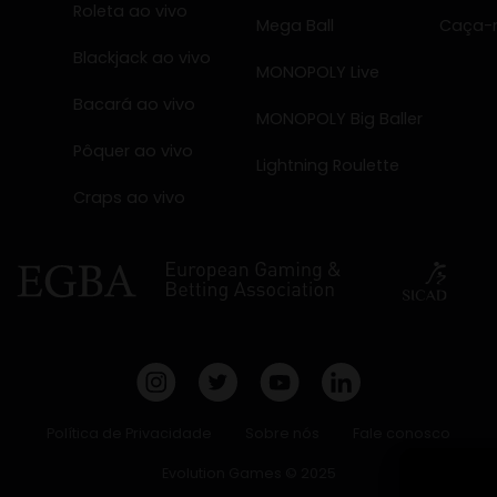
Roleta ao vivo
Mega Ball
Caça-n
Blackjack ao vivo
MONOPOLY Live
Bacará ao vivo
MONOPOLY Big Baller
Pôquer ao vivo
Lightning Roulette
Craps ao vivo
Política de Privacidade
Sobre nós
Fale conosco
Evolution Games © 2025