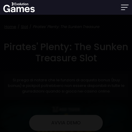
Home
Slot
Pirates' Plenty: The Sunken Treasure
Pirates' Plenty: The Sunken
Treasure Slot
Si prega di notare che le funzioni di acquisto bonus (buy
bonus) e jackpot potrebbero non essere disponibili in tutte le
giurisdizioni quando si gioca nei casino online.
AVVIA DEMO