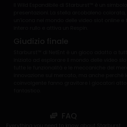
Il Wild Espandibile di Starburst™ è un simbol
presentazioni. La stella arcobaleno colorata, 
un’icona nel mondo delle video slot online e
intero rullo e attiva un Respin.
Giudizio finale
Starburst™ di NetEnt è un gioco adatto a tut
iniziato ad esplorare il mondo delle video slo
tutte le funzionalità e le meccaniche del me
innovazione sul mercato, ma anche perché la
coinvolgente fanno gravitare i giocatori atto
fantastico.
FAQ
Everything you need to know about Starburst