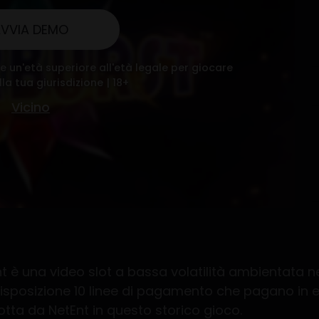
AVVIA DEMO
 un'età superiore all'età legale per giocare
la tua giurisdizione | 18+
Vicino
t è una video slot a bassa volatilità ambientata nel
 a disposizione 10 linee di pagamento che pagano in 
otta da NetEnt in questo storico gioco.