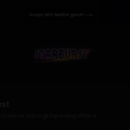
Scopri altri NetEnt giochi
rst
preziose attiva gli Expanding Wilds e