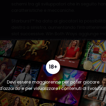
schemi tra gli sviluppatori che in seguito 
caratteristiche e meccaniche.
Starburst™ ha dato ai giocatori la possibilit
destra a sinistra, aumentando l’intrattenime
slot successive. Win Both Ways aggiunge maggi
pagamento fisse, permettendoti di aspetta
combinazioni di simboli che pagano. Non c'è 
acclamata dai giocatori sin dal suo debutto.
Wild Espandibili
18+
L'iconico simbolo Starburst™, la stella colorat
potentissimo. Ogni volta che appare, si espand
Devi essere maggiorenne per poter giocare
Questo Wild Espandibile sostituisce tutti i si
d'azzardo e per visualizzare i contenuti di Evolutio
combinazioni vincenti: più ce ne sono, meglio 
un Respin.