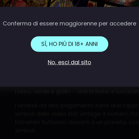
Respins
Starburst™ ha la possibilità di dare Respins g
Conferma di essere maggiorenne per accedere
Starburst™ si posiziona sulla griglia di gioco, i
e attiva un Respin, dove avrai un'altra possibil
SÌ, HO PIÙ DI 18+ ANNI
Tema e Simboli
Galassie e buchi neri coprono i cieli del nostro
No, esci dal sito
fluttuano sopra uno sfondo illuminato di ques
I simboli a basso pagamento sono gemme spazia
rosso, verde e giallo – che brillano e luccica
I simboli ad alto pagamento sono due rapprese
simboli delle video slot vintage: il numero fo
Entrambi fluttuano davanti a un pianeta, con
simboli.