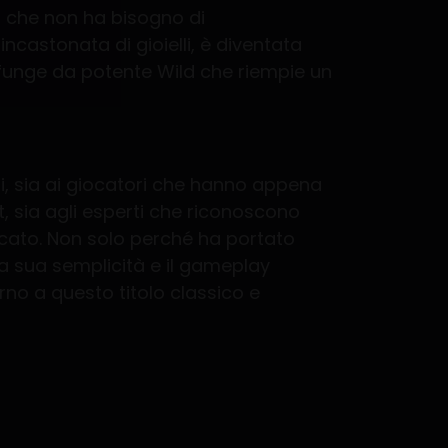
o che non ha bisogno di
incastonata di gioielli, è diventata
 funge da potente Wild che riempie un
ti, sia ai giocatori che hanno appena
t, sia agli esperti che riconoscono
rcato. Non solo perché ha portato
 sua semplicità e il gameplay
rno a questo titolo classico e