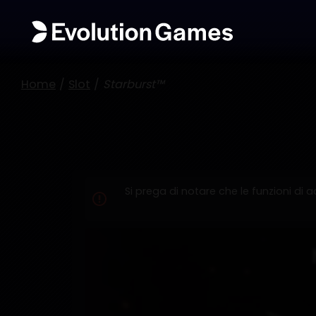
Home
Slot
Starburst™
Si prega di notare che le funzioni di 