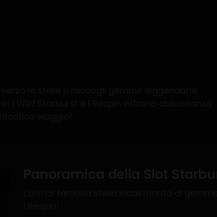
 verso le stelle e raccogli gemme leggendarie,
ro! I Wild Starburst e i Respin offrono abbastanza
ntastico viaggio!
Panoramica della Slot Starbu
L’ormai famosa stella incastonata di gemme 
i Respin!