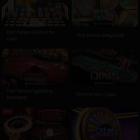
First Person Deal or No
First Person Mega Ball
Deal
First Person Lightning
First Person Craps
Baccarat
New