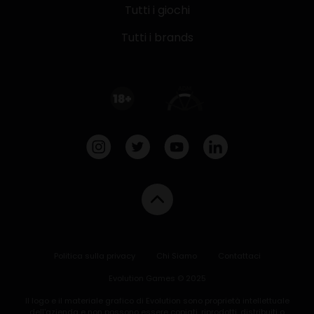
Tutti i giochi
Tutti i brands
Politica sulla privacy
Chi Siamo
Contattaci
Evolution Games © 2025
Il logo e il materiale grafico di Evolution sono proprietà intellettuale
dell'azienda e non possono essere copiati, riprodotti, distribuiti o