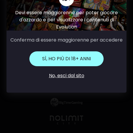
Devi essere maggiorenne per poter giocare
Orgogliosi dei nostri brands
d'azzardo e per visualizzare i contenuti di
Evolution
Conferma di essere maggiorenne per accedere
SÌ, HO PIÙ DI 18+ ANNI
No, esci dal sito