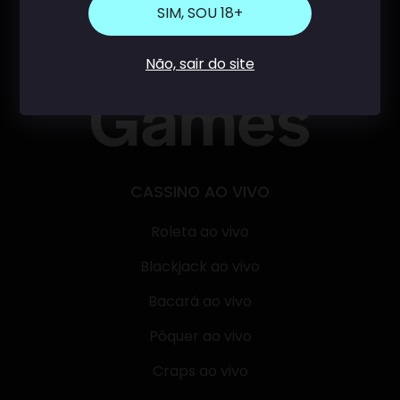
SIM, SOU 18+
Não, sair do site
CASSINO AO VIVO
Roleta ao vivo
Blackjack ao vivo
Bacará ao vivo
Pôquer ao vivo
Craps ao vivo