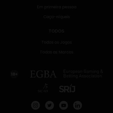
Em primeira pessoa
Caça-níqueis
TODOS
Todos os Jogos
Todas as Marcas