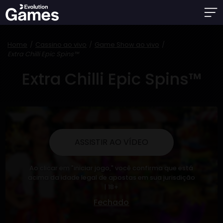
Home
Cassino ao vivo
Game Show ao vivo
Extra Chilli Epic Spins™
Extra Chilli Epic Spins™
ASSISTIR AO VÍDEO
Ao clicar em "iniciar jogo," você confirma que está
acima da idade legal de apostas em sua jurisdição
| 18+
Fechado