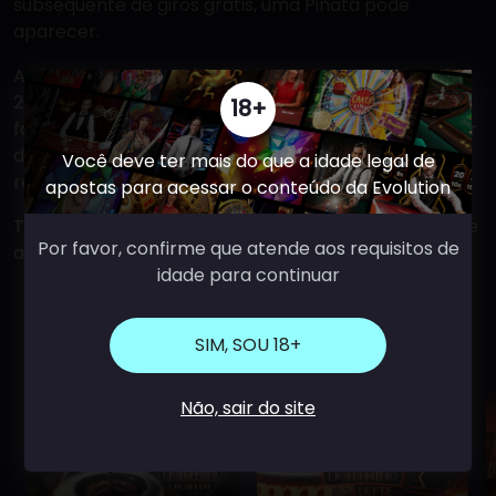
subsequente de giros grátis, uma Piñata pode
aparecer.
A Piñata garante multiplicadores aleatórios de até
20x ou a palavra completa ‘HOT’, que desbloqueia a
18+
fase de giros grátis! Nesse momento, o apresentador
do jogo entra em ação, quebrando a Piñata para
Você deve ter mais do que a idade legal de
revelar qual benefício você receberá.
apostas para acessar o conteúdo da Evolution
Todos os multiplicadores da Piñata são acumulados e
Por favor, confirme que atende aos requisitos de
aplicados às rodadas atuais e futuras.
idade para continuar
Jogos relacionados
SIM, SOU 18+
Não, sair do site