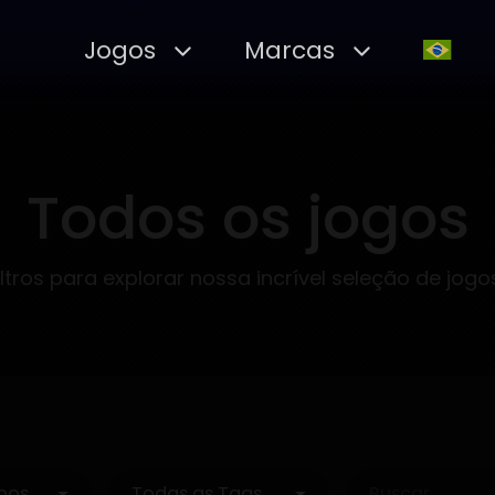
Jogos
Marcas
Todos os jogos
filtros para explorar nossa incrível seleção de jogo
pos
Todas as Tags