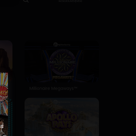
por
Millionaire Megaways™
as