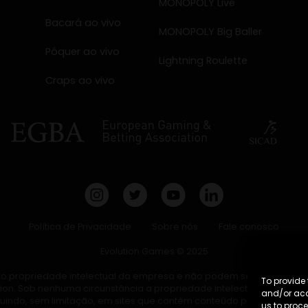
MONOPOLY Live
Bacará ao vivo
MONOPOLY Big Baller
Pôquer ao vivo
Lightning Roulette
Craps ao vivo
Política de Privacidade
Sobre nós
Fale conosco
Evolution Games © 2025
 são propriedade intelectual da empresa e não podem ser copiados, r
To provide 
tion. Sob nenhuma circunstância a propriedade intelectual da Evol
and/or acc
luindo, sem limitação, em sites que contêm conteúdo pornográfico
us to proce