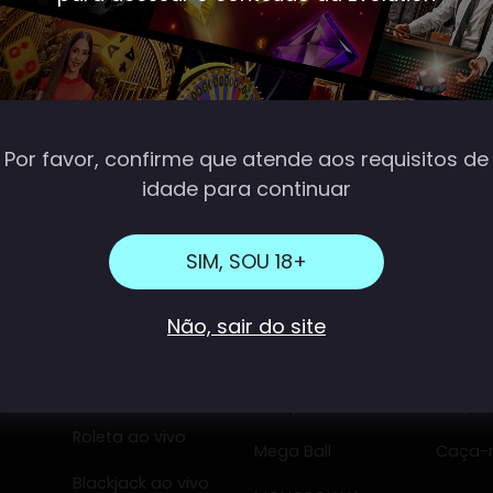
nanza
Danger High Voltage
Por favor, confirme que atende aos requisitos de
idade para continuar
A Evolution apresenta com orgulho
SIM, SOU 18+
Não, sair do site
CASSINO AO
GAME SHOWS
RNG
VIVO
Crazy Time
Em pri
Roleta ao vivo
Mega Ball
Caça-n
Blackjack ao vivo