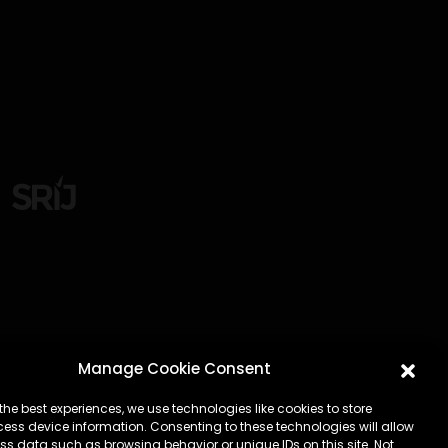
Manage Cookie Consent
eproduzidos, distribuídos ou exibidos sem
the best experiences, we use technologies like cookies to store
ution pode ser exibida em conexão com
ess device information. Consenting to these technologies will allow
 ou que apoiam o compartilhamento ilegal
ss data such as browsing behavior or unique IDs on this site. Not