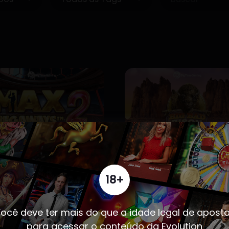
x Megaways™ 2
Big Bad Bison
18+
ocê deve ter mais do que a idade legal de apost
para acessar o conteúdo da Evolution