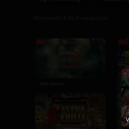
Mostrando 8 de 8 resultados
New
New
Wild Unicorn
Ma
V