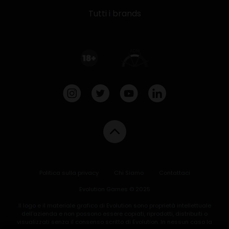
Tutti i brands
Politica sulla privacy
Chi Siamo
Contattaci
Evolution Games © 2025
Il logo e il materiale grafico di Evolution sono proprietà intellettuale
dell'azienda e non possono essere copiati, riprodotti, distribuiti o
visualizzati senza il consenso scritto di Evolution. In nessun caso la