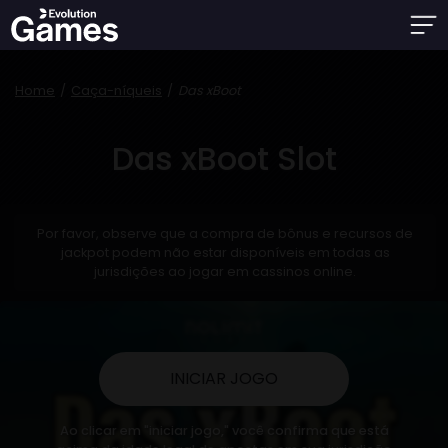
Home
Caça-níqueis
Das xBoot
Das xBoot Slot
Por favor, observe que a compra de bônus e recursos de
jackpot podem não estar disponíveis em todas as
jurisdições ao jogar em cassinos online.
INICIAR JOGO
Ao clicar em "iniciar jogo," você confirma que está