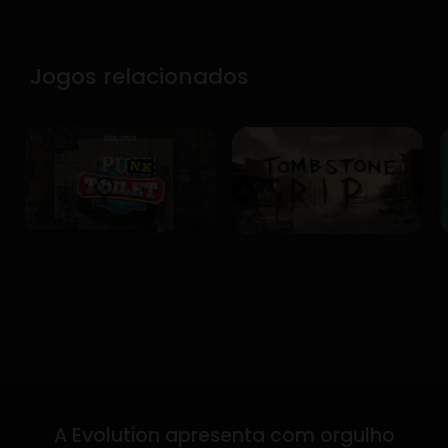
Jogos relacionados
A Evolution apresenta com orgulho