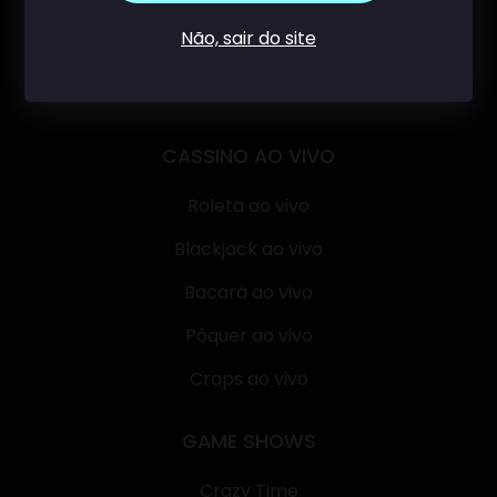
Não, sair do site
CASSINO AO VIVO
Roleta ao vivo
Blackjack ao vivo
Bacará ao vivo
Pôquer ao vivo
Craps ao vivo
GAME SHOWS
Crazy Time