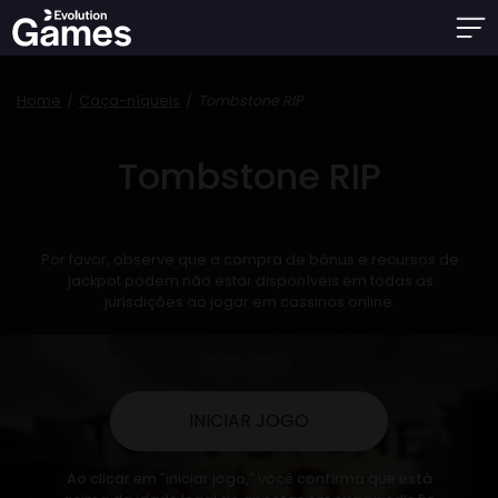
Home
Caça-níqueis
Tombstone RIP
Tombstone RIP
Por favor, observe que a compra de bônus e recursos de
jackpot podem não estar disponíveis em todas as
jurisdições ao jogar em cassinos online.
INICIAR JOGO
Ao clicar em "iniciar jogo," você confirma que está