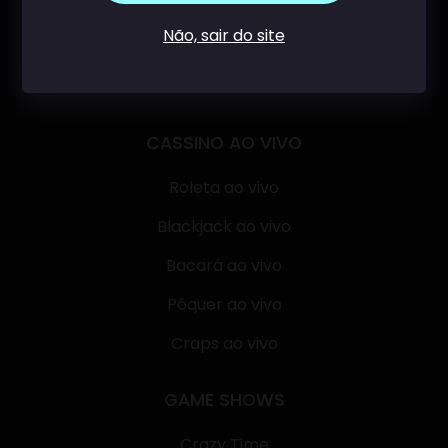
Não, sair do site
CASSINO AO VIVO
Roleta ao vivo
Blackjack ao vivo
Bacará ao vivo
Pôquer ao vivo
Craps ao vivo
GAME SHOWS
Crazy Time