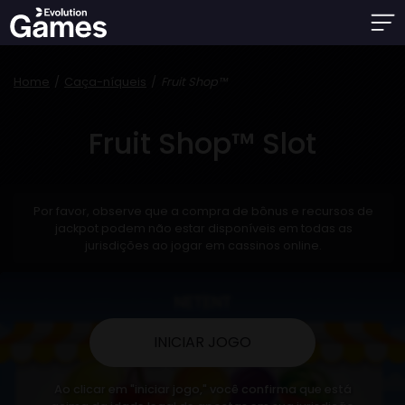
Home
Caça-níqueis
Fruit Shop™
Fruit Shop™ Slot
Por favor, observe que a compra de bônus e recursos de
jackpot podem não estar disponíveis em todas as
jurisdições ao jogar em cassinos online.
INICIAR JOGO
Ao clicar em "iniciar jogo," você confirma que está