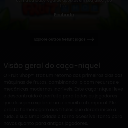
acima da idade legal de apostas em sua jurisdição
| 18+
Fechado
Explore outros NetEnt jogos
Visão geral do caça-níquel
O Fruit Shop™ traz um retorno aos primeiros dias das
máquinas de frutas, combinando-o com recursos e
mecânicas modernas incríveis. Este caça-níquel leve
e descontraído é perfeito para todos os jogadores
que desejam explorar um conceito atemporal. Ele
presta homenagem aos títulos que deram início a
tudo, e sua simplicidade o torna acessível tanto para
novos quanto para antigos jogadores.