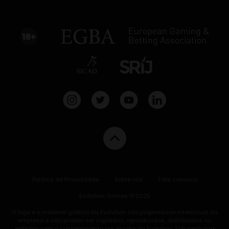
Política de Privacidade
Sobre nós
Fale conosco
Evolution Games © 2025
O logo e o material gráfico da Evolution são propriedade intelectual da
empresa e não podem ser copiados, reproduzidos, distribuídos ou
exibidos sem o consentimento por escrito da Evolution. Sob nenhuma