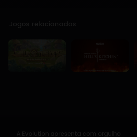
Jogos relacionados
A Evolution apresenta com orgulho