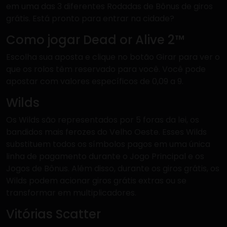
em uma das 3 diferentes Rodadas de Bônus de giros
grátis. Está pronto para entrar na cidade?
Como jogar Dead or Alive 2™
Escolha sua aposta e clique no botão Girar para ver o
que os rolos têm reservado para você. Você pode
apostar com valores específicos de 0,09 a 9.
Wilds
Os Wilds são representados por 5 foras da lei, os
bandidos mais ferozes do Velho Oeste. Esses Wilds
substituem todos os símbolos pagos em uma única
linha de pagamento durante o Jogo Principal e os
Jogos de Bônus. Além disso, durante os giros grátis, os
Wilds podem acionar giros grátis extras ou se
transformar em multiplicadores.
Vitórias Scatter