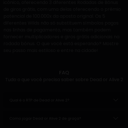
icônico, oferecendo 3 diferentes Rodadas de Bônus
de giros grátis, com uma delas oferecendo o prêmio
potencial de 100.000x da aposta original. Os 5
diferentes Wilds não só substituem símbolos pagos
nas linhas de pagamento, mas também podem
fornecer multiplicadores e giros grátis adicionais na
rodada bônus. O que você está esperando? Mostre
seu passo mais estiloso e entre na cidade!
FAQ
Tudo o que você precisa saber sobre Dead or Alive 2
Qual é o RTP de Dead or Alive 2?
Como jogar Dead or Alive 2 de graça?