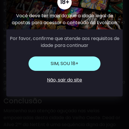
18+
tradicionais de cartas com maior pontuação: 10, J, Q,
K e A.
Você deve ter mais do que a idade legal de
Os símbolos de alto pagamento são coisas úteis para
apostas para acessar o conteúdo da Evolution
um ranger do Velho Oeste, como uma garrafa de
moonshine, um par de botas, um laço de corda e um
Por favor, confirme que atende aos requisitos de
chapéu, um revólver de tambor rotativo com
idade para continuar
munição e a estrela do Xerife.
Os Wilds são 5 foras da lei ferozes prontos para
SIM, SOU 18+
enfrentá-lo a qualquer momento, enquanto os
Scatters, que podem render Vitórias Instantâneas e
Não, sair do site
giros grátis, mostram dois revólveres cruzados abaixo
de uma caveira de aço.
Conclusão
Mantenha sua atenção aguçada nas vielas
empoeiradas desta cidade do Velho Oeste. Dead or
Alive 2™ da NetEnt é uma sequência digna do jogo