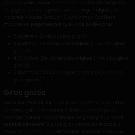
Quando pelo menos 2 Scatters aparecem na grade
de jogo, você está prestes a conseguir algumas
incríveis Vitórias Scatter. Quanto mais Scatters,
maiores os pagamentos que você pode obter:
2 Scatters: 2x da aposta original.
3 Scatters: 4x da aposta original (+ aciona giros
grátis).
4 Scatters: 25x da aposta original (+ aciona giros
grátis).
5 Scatters: 2.500x da aposta original (+ aciona
giros grátis).
Giros grátis
Além das Vitórias Instantâneas das Vitórias Scatter,
ao conseguir pelo menos 3 Scatters, você pode
avançar para a rodada bônus de giros grátis. Você
terá inicialmente 12 giros grátis em suas mãos e a
escolha de uma das 3 diferentes rodadas bônus de