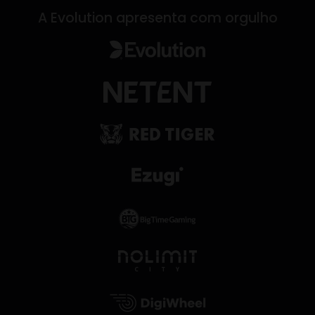
A Evolution apresenta com orgulho