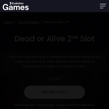
Home
Caça-níqueis
Dead or Alive 2™
Dead or Alive 2™ Slot
Por favor, observe que a compra de bônus e recursos de
jackpot podem não estar disponíveis em todas as
jurisdições ao jogar em cassinos online.
INICIAR JOGO
Ao clicar em "iniciar jogo," você confirma que está