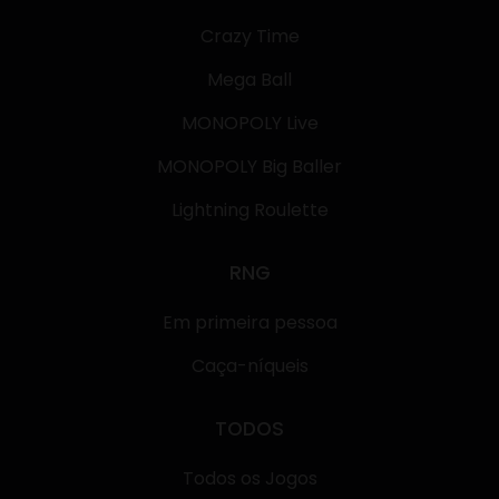
Crazy Time
Mega Ball
MONOPOLY Live
MONOPOLY Big Baller
Lightning Roulette
RNG
Em primeira pessoa
Caça-níqueis
TODOS
Todos os Jogos