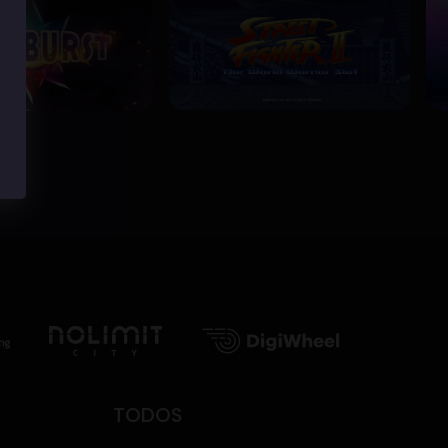
TODOS