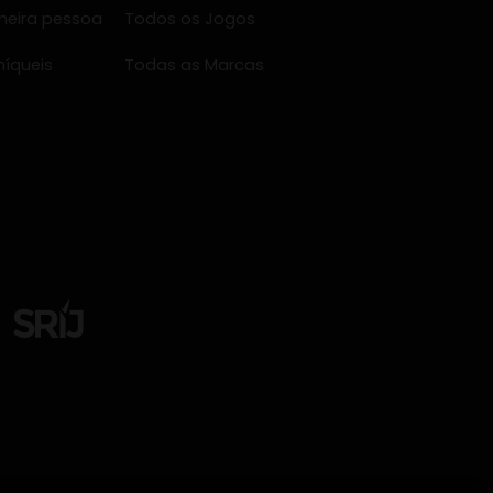
meira pessoa
Todos os Jogos
íqueis
Todas as Marcas