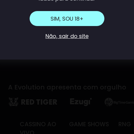
SIM, SOU 18+
Não, sair do site
A Evolution apresenta com orgulho
CASSINO AO
GAME SHOWS
RNG
VIVO