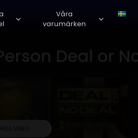
la
Våra
el
varumärken
 Person Deal or N
SPELA VIDEO