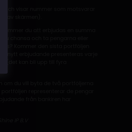
gar och visar nummer som motsvarar
dan av skärmen).
s, kommer du att erbjudas en summa
 du chansa och ta pengarna eller
slöjas? Kommer den sista portföljen
tt nytt erbjudande presenteras varje
det kan bli upp till fyra
n om du vill byta de två portföljerna
a portföljen representerar de pengar
rbjudande från bankiren har
hine IP B.V