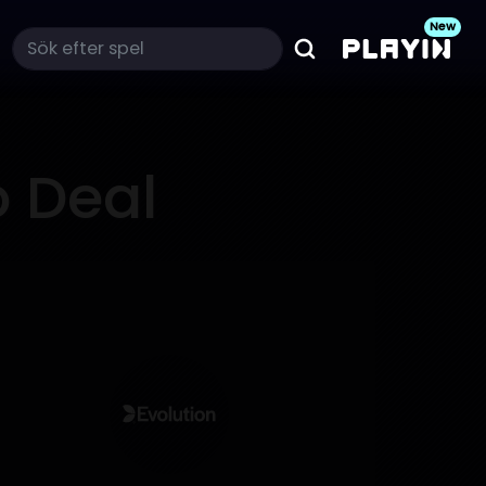
New
o Deal