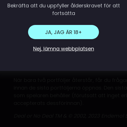
Bekräfta att du uppfyller ålderskravet för att
Portföljerna i bakgrunden öppnas i omgån
fortsätta
dina numrerade portföljer (som visas på si
Varje gång en omgång av portföljer öppna
JA, JAG ÄR 18+
pengar och chansen att kassera ut dem. Ska
fortsätta spelet tills den sista portföljen av
Nej, lämna webbplatsen
vara mer lönsam än bankirens erbjudande? E
gång som en ny omgång av portföljer öppnas (
erbjudanden totalt).
När bara två portföljer återstår, får du fråga
innan de sista portföljerna öppnas. Den sist
som spelaren behåller (förutsatt att inget e
accepterats dessförinnan).
Deal or No Deal TM & © 2002, 2023 Endemol S