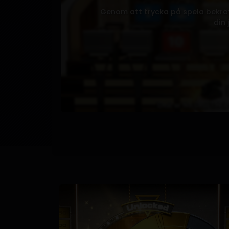
Genom att trycka på spela bekräft
din 