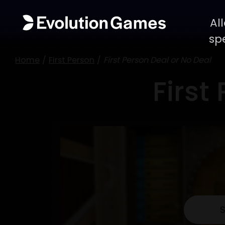
Al
sp
Home
First Person
First Person Deal or No Deal
First