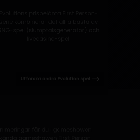
Evolutions prisbelönta First Person-
serie kombinerar det allra bästa av
RNG-spel (slumptalsgenerator) och
livecasino-spel.
Utforska andra Evolution spel
animeringar får du i gameshowen
perkända gameshowen First Person