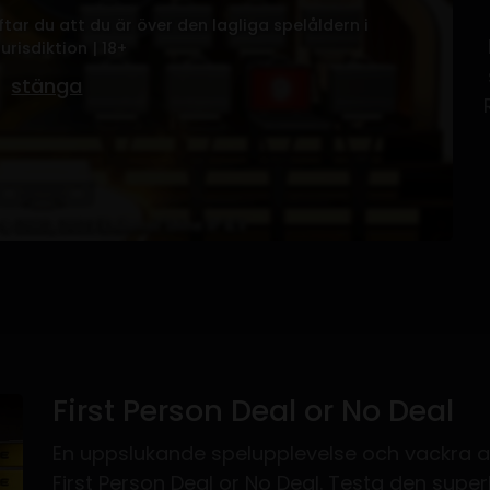
ar du att du är över den lagliga spelåldern i
jurisdiktion | 18+
stänga
First Person Deal or No Deal
En uppslukande spelupplevelse och vackra 
First Person Deal or No Deal. Testa den su