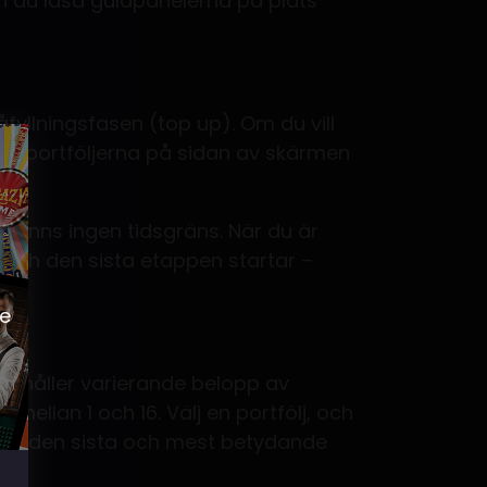
 kan du låsa guldpanelerna på plats
påfyllningsfasen (top up). Om du vill
öda portföljerna på sidan av skärmen
et finns ingen tidsgräns. När du är
, och den sista etappen startar –
se
innehåller varierande belopp av
 mellan 1 och 16. Välj en portfölj, och
a är den sista och mest betydande