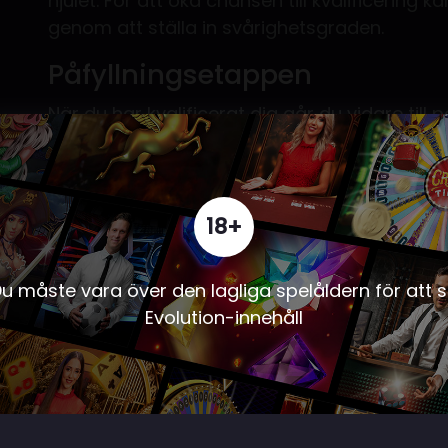
hjulet. För att öka chansen till kvalificering
genom att ställa in svårighetsgraden.
Påfyllningsetappen
När du har kvalificerat dig går du vidare till 
har du möjligheten att fylla på de blå och r
för större potentiell vinst.
Du kan fylla på så många portföljer du vill; d
18+
redo att spela klickar du på 'Spela'-knappen
gameshowen.
u måste vara över den lagliga spelåldern för att 
Gameshowen
Evolution-innehåll
Du ställs inför 16 förseglade portföljer som 
kontanter. Inuti varje portfölj finns ett nummer
den placeras i förgrunden på ett bord. Dett
portföljen.