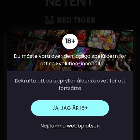
18+
Du måste vara över den lagliga spelåldern för
att se Evolution-innehåll
Bekräfta att du uppfyller ålderskravet för att
fortsätta
JA, JAG ÄR 18+
Nej, lämna webbplatsen