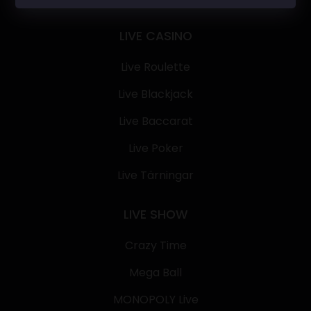
LIVE CASINO
Live Roulette
Live Blackjack
Live Baccarat
Live Poker
Live Tärningar
LIVE SHOW
Crazy Time
Mega Ball
MONOPOLY Live