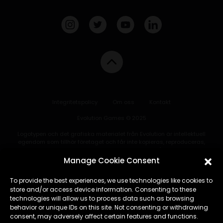
Integritetspolicy
Om oss
Kontakt
Evolution Games © 2025
Logotypen och det grafiska materialet från Evolution är intellektuell
egendom som tillhör företaget och får inte kopieras, reproduceras,
distribueras eller visas utan skriftligt medgivande från Evolution. Under
inga omständigheter får Evolutions intellektuella egendom visas i
Manage Cookie Consent
samband med olämpligt eller skadligt innehåll, inklusive men inte
begränsat till webbplatser som innehåller pornografiskt material eller
To provide the best experiences, we use technologies like cookies to
stödjer olaglig filutdelning.
store and/or access device information. Consenting to these
Evolution Malta Holdings Limited är licensierat och reglerat i Storbritannien
technologies will allow us to process data such as browsing
av Gambling Commission (GB). Evolution är licensierat och reglerat av
behavior or unique IDs on this site. Not consenting or withdrawing
Malta Gaming Authority med licens MGA/B2B/187/2010. Evolution är även
consent, may adversely affect certain features and functions.
licensierat och reglerat i många andra jurisdiktioner.