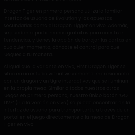
Dragon Tiger en primera persona utiliza la familiar
interfaz de usuario de Evolution y las apuestas
secundarias como el Dragon Tigger en vivo. Además,
se pueden repartir manos gratuitas para construir
tendencias, y tienes la opción de barajar las cartas en
cualquier momento, dándote el control para que
juegues a tu manera.
Al igual que la variante en vivo, First Dragon Tiger se
sitúa en un estudio virtual visualmente impresionante
con un dragón y un tigre interactivos que se iluminan
en la propia mesa. Similar a todos nuestros otros
juegos en primera persona, nuestro único botón ‘GO
LIVE’ (ir a la versión en vivo) se puede encontrar en la
interfaz de usuario para transportarte a través de un
portal en el juego directamente a la mesa de Dragon
Tiger en vivo.