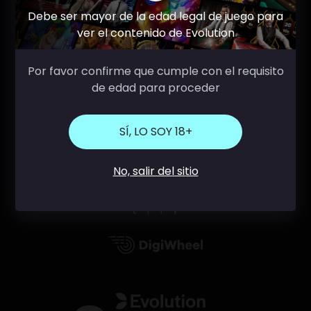
Debe ser mayor de la edad legal de juego para
ver el contenido de Evolution
Por favor confirme que cumple con el requisito
de edad para proceder
SÍ, LO SOY 18+
No, salir del sitio