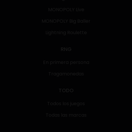
MONOPOLY Live
MONOPOLY Big Baller
Lightning Roulette
RNG
En primera persona
Tragamonedas
TODO
Todos los juegos
Todas las marcas